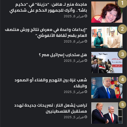
ماجدة منير لـ هافن: “حزينة” في “حكيم
باشا”.. وأترك للجمهور الحكم على شخصيتي
فبراير 6, 2025
“إبداعات واعدة في معرض نتائج ورش منتصف
العام بقصر ثقافة الأنفوشي”
فبراير 6, 2025
هل ستحارب إسرائيل مصر ؟
فبراير 5, 2025
شعب غزة بين التهجير والفناء أو الصمود
والبقاء
فبراير 5, 2025
ترامب يُشعل النار : تصريحات جديدة تهدد
مستقبل الفلسطينيين
فبراير 5, 2025