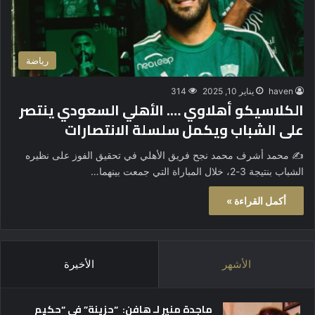
رياضة
haven
يناير 10, 2025
314
الكلاسيكو أهلاوي …. الأهلي السعودي ينتصر
على الشباب ويكمل سلسلة الانتصارات
✍️ محمد أشرف محمد نجح فريق الأهلي في تحقيق الفوز على نظيره
الشباب بنتيجة 3-2، خلال المباراة التي جمعت بينهما…
أكمل القراءة »
الأشهر
الأخيرة
ماجدة منير لـ هافن: “حزينة” في “حكيم