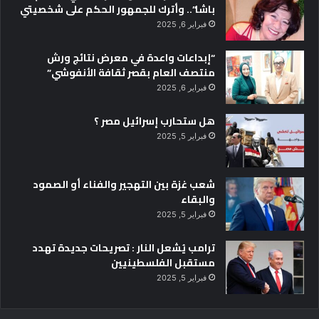
باشا”.. وأترك للجمهور الحكم على شخصيتي
فبراير 6, 2025
“إبداعات واعدة في معرض نتائج ورش
منتصف العام بقصر ثقافة الأنفوشي”
فبراير 6, 2025
هل ستحارب إسرائيل مصر ؟
فبراير 5, 2025
شعب غزة بين التهجير والفناء أو الصمود
والبقاء
فبراير 5, 2025
ترامب يُشعل النار : تصريحات جديدة تهدد
مستقبل الفلسطينيين
فبراير 5, 2025