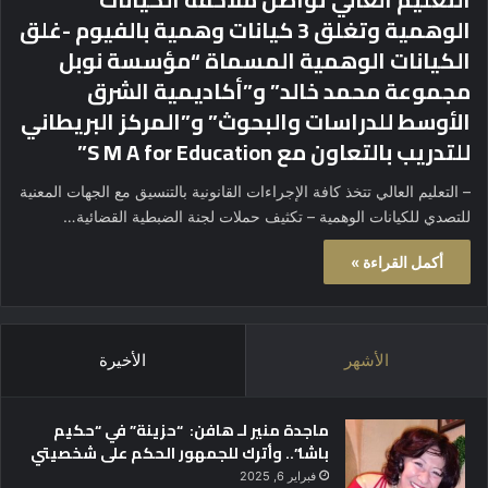
الوهمية وتغلق 3 كيانات وهمية بالفيوم -غلق
الكيانات الوهمية المسماة “مؤسسة نوبل
مجموعة محمد خالد” و”أكاديمية الشرق
الأوسط للدراسات والبحوث” و”المركز البريطاني
للتدريب بالتعاون مع S M A for Education”
– التعليم العالي تتخذ كافة الإجراءات القانونية بالتنسيق مع الجهات المعنية
للتصدي للكيانات الوهمية – تكثيف حملات لجنة الضبطية القضائية…
أكمل القراءة »
الأشهر
الأخيرة
ماجدة منير لـ هافن: “حزينة” في “حكيم
باشا”.. وأترك للجمهور الحكم على شخصيتي
فبراير 6, 2025