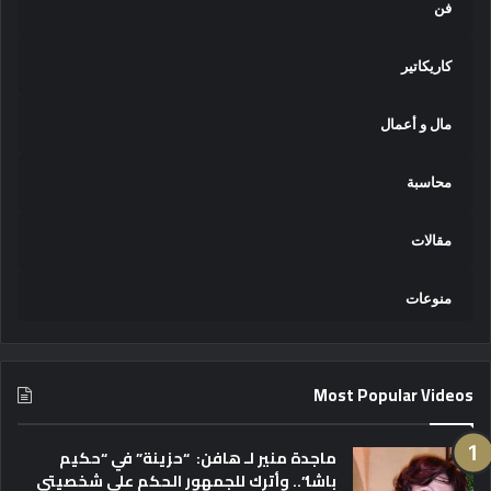
فن
كاريكاتير
مال و أعمال
محاسبة
مقالات
منوعات
Most Popular Videos
ماجدة منير لـ هافن: “حزينة” في “حكيم
باشا”.. وأترك للجمهور الحكم على شخصيتي