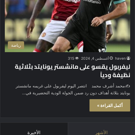
رياضة
haven
أغسطس 4, 2024
315
ليفربول يقسو على مانشستر يونايتد بثلاثية
نظيفة ودياً
✍️محمد أشرف محمد انتصر اليوم ليفربول على غريمه مانشستر
يونايتد بثلاثة أهداف دون رد ضمن الجولة الودية التحضيرية في…
أكمل القراءة »
الأشهر
الأخيرة