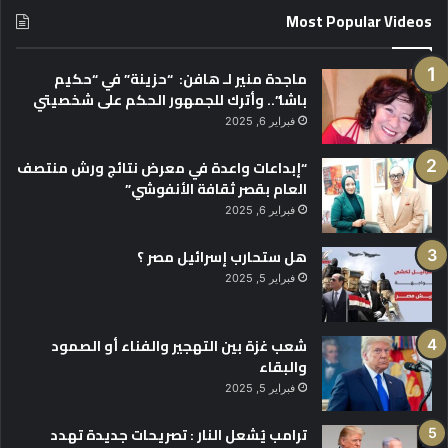
Most Popular Videos
ماجدة منير لـ هافن: “حزينة” في “حكيم
باشا”.. وأترك للجمهور الحكم على شخصيتي
فبراير 6, 2025
“إبداعات واعدة في معرض نتائج ورش منتصف
العام بقصر ثقافة الأنفوشي”
فبراير 6, 2025
هل ستحارب إسرائيل مصر ؟
فبراير 5, 2025
شعب غزة بين التهجير والفناء أو الصمود
والبقاء
فبراير 5, 2025
ترامب يُشعل النار : تصريحات جديدة تهدد