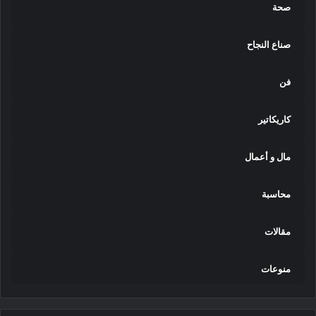
صحة
صناع النجاح
فن
كاريكاتير
مال و أعمال
محاسبة
مقالات
منوعات