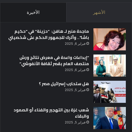
الأشهر
الأخيرة
ماجدة منير لـ هافن: “حزينة” في “حكيم
باشا”.. وأترك للجمهور الحكم على شخصيتي
فبراير 6, 2025
“إبداعات واعدة في معرض نتائج ورش
منتصف العام بقصر ثقافة الأنفوشي”
فبراير 6, 2025
هل ستحارب إسرائيل مصر ؟
فبراير 5, 2025
شعب غزة بين التهجير والفناء أو الصمود
والبقاء
فبراير 5, 2025