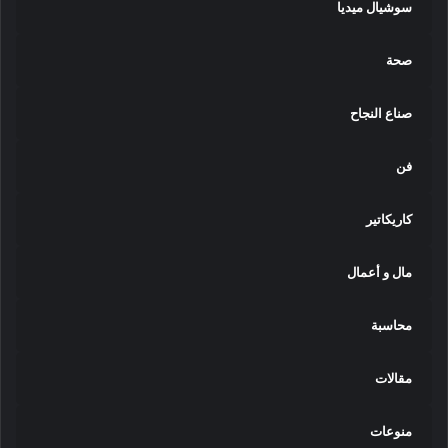
سوشيال ميديا
صحة
صناع النجاح
فن
كاريكاتير
مال و أعمال
محاسبة
مقالات
منوعات