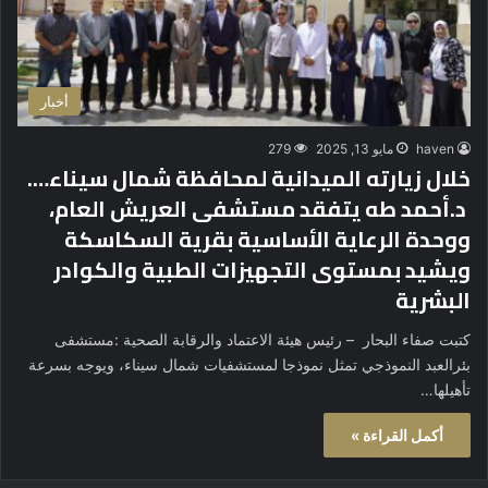
أخبار
haven
مايو 13, 2025
279
خلال زيارته الميدانية لمحافظة شمال سيناء….
د.أحمد طه يتفقد مستشفى العريش العام،
ووحدة الرعاية الأساسية بقرية السكاسكة
ويشيد بمستوى التجهيزات الطبية والكوادر
البشرية
كتبت صفاء البحار – رئيس هيئة الاعتماد والرقابة الصحية :مستشفى
بئرالعبد النموذجي تمثل نموذجا لمستشفيات شمال سيناء، ويوجه بسرعة
تأهيلها…
أكمل القراءة »