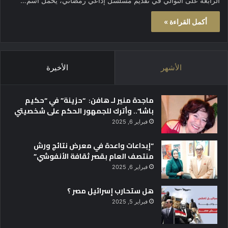
الرابعة على التوالي في تقديم مسلسل إذاعي رمضاني، يحمل اسم…
أكمل القراءة »
الأشهر
الأخيرة
ماجدة منير لـ هافن: “حزينة” في “حكيم
باشا”.. وأترك للجمهور الحكم على شخصيتي
فبراير 6, 2025
“إبداعات واعدة في معرض نتائج ورش
منتصف العام بقصر ثقافة الأنفوشي”
فبراير 6, 2025
هل ستحارب إسرائيل مصر ؟
فبراير 5, 2025