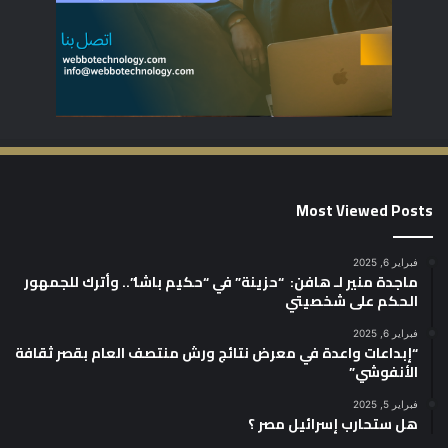
Most Viewed Posts
فبراير 6, 2025
ماجدة منير لـ هافن: “حزينة” في “حكيم باشا”.. وأترك للجمهور
الحكم على شخصيتي
فبراير 6, 2025
“إبداعات واعدة في معرض نتائج ورش منتصف العام بقصر ثقافة
الأنفوشي”
فبراير 5, 2025
هل ستحارب إسرائيل مصر ؟