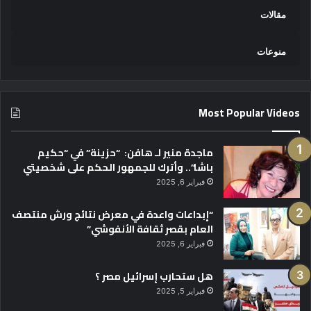
مقالات
منوعات
Most Popular Videos
ماجدة منير لـ هافن: “حزينة” في “حكيم
باشا”.. وأترك للجمهور الحكم على شخصيتي
فبراير 6, 2025
“إبداعات واعدة في معرض نتائج ورش منتصف
العام بقصر ثقافة الأنفوشي”
فبراير 6, 2025
هل ستحارب إسرائيل مصر ؟
فبراير 5, 2025