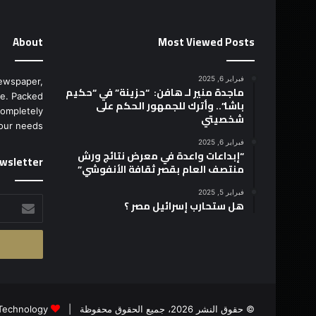
About
Most Viewed Posts
فبراير 6, 2025
ewspaper,
ماجدة منير لـ هافن: “حزينة” في “حكيم
e. Packed
باشا”.. وأترك للجمهور الحكم على
completely
شخصيتي
our needs.
فبراير 6, 2025
“إبداعات واعدة في معرض نتائج ورش
wsletter
منتصف العام بقصر ثقافة الأنفوشي”
فبراير 5, 2025
أدخل
هل ستحارب إسرائيل مصر ؟
بريدك
الإلكتروني
© حقوق النشر 2026، جميع الحقوق محفوظة |
Technology