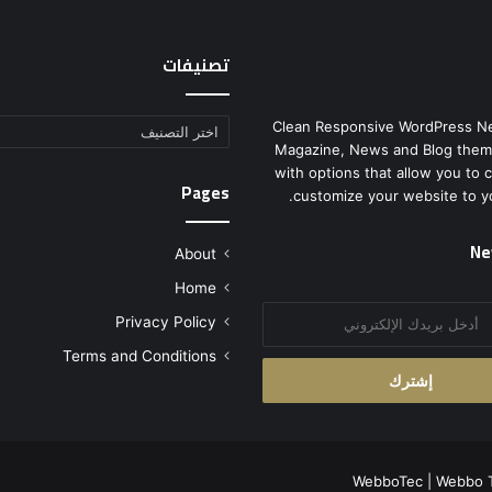
تصنيفات
Clean Responsive WordPress N
تصنيفات
Magazine, News and Blog them
with options that allow you to 
Pages
customize your website to y
Ne
About
Home
Privacy Policy
Terms and Conditions
WebboTec
|
Webbo 