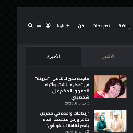
رياضة
تصريحات
فن
تسجيل الدخول
بحث عن
إضافة عمود جانبي
تابعنا
الرئيسية
عن
فريق العمل
أخبار العالم
تقنية
الأشهر
الأخيرة
ماجدة منير لـ هافن: “حزينة”
في “حكيم باشا”.. وأترك
للجمهور الحكم على
شخصيتي
فبراير 6, 2025
“إبداعات واعدة في معرض
نتائج ورش منتصف العام
بقصر ثقافة الأنفوشي”
فبراير 6, 2025