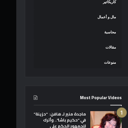
كاريكاتير
مال و أعمال
محاسبة
مقالات
منوعات
Most Popular Videos
ماجدة منير لـ هافن: “حزينة”
في “حكيم باشا”.. وأترك
للجمهور الحكم على