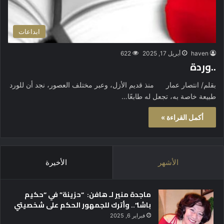
ابداعات
haven
أبريل 17, 2025
622
..وردة
بقلم/ انتصار عمار منذ قديم الأزل، وعبر مختلف العصور، نجد أن للورد
طبيعة خاصة به، تجعل له طابعًا…
أكمل القراءة »
الأشهر
الأخيرة
ماجدة منير لـ هافن: “حزينة” في “حكيم
باشا”.. وأترك للجمهور الحكم على شخصيتي
فبراير 6, 2025