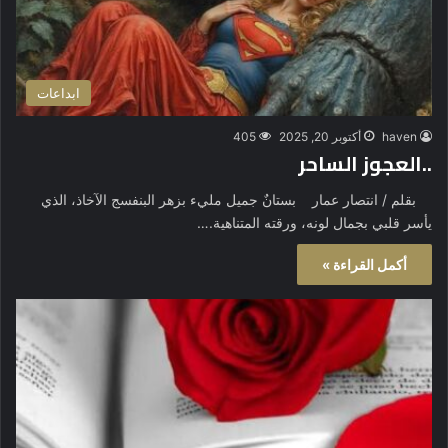
ابداعات
haven
أكتوبر 20, 2025
405
..العجوز الساحر
بقلم / انتصار عمار بستانٌ جميل مليء بزهر البنفسج الآخاذ، الذي
يأسر قلبي بجمال لونه، ورقته المتناهية.…
أكمل القراءة »