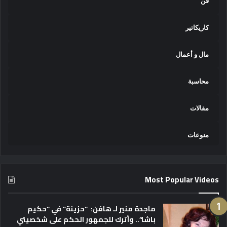
فن
كاريكاتير
مال و أعمال
محاسبة
مقالات
منوعات
Most Popular Videos
ماجدة منير لـ هافن: “حزينة” في “حكيم
باشا”.. وأترك للجمهور الحكم على شخصيتي