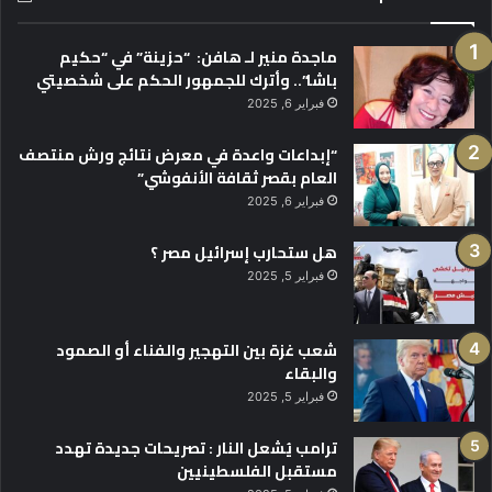
ماجدة منير لـ هافن: “حزينة” في “حكيم
باشا”.. وأترك للجمهور الحكم على شخصيتي
فبراير 6, 2025
“إبداعات واعدة في معرض نتائج ورش منتصف
العام بقصر ثقافة الأنفوشي”
فبراير 6, 2025
هل ستحارب إسرائيل مصر ؟
فبراير 5, 2025
شعب غزة بين التهجير والفناء أو الصمود
والبقاء
فبراير 5, 2025
ترامب يُشعل النار : تصريحات جديدة تهدد
مستقبل الفلسطينيين