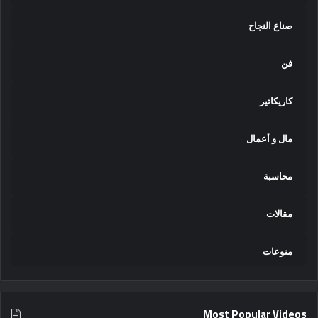
صناع النجاح
فن
كاريكاتير
مال و أعمال
محاسبة
مقالات
منوعات
Most Popular Videos