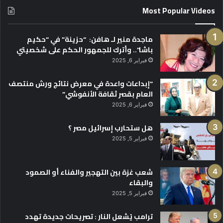
Most Popular Videos
ماجدة منير لـ هافن: “حزينة” في “حكيم
باشا”.. وأترك للجمهور الحكم على شخصيتي
فبراير 6, 2025
“إبداعات واعدة في معرض نتائج ورش منتصف
العام بقصر ثقافة الأنفوشي”
فبراير 6, 2025
هل ستحارب إسرائيل مصر ؟
فبراير 5, 2025
شعب غزة بين التهجير والفناء أو الصمود
والبقاء
فبراير 5, 2025
ترامب يُشعل النار : تصريحات جديدة تهدد