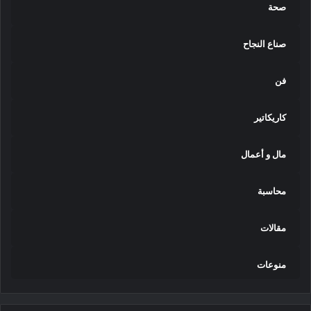
صحة
صناع النجاح
فن
كاريكاتير
مال و أعمال
محاسبة
مقالات
منوعات