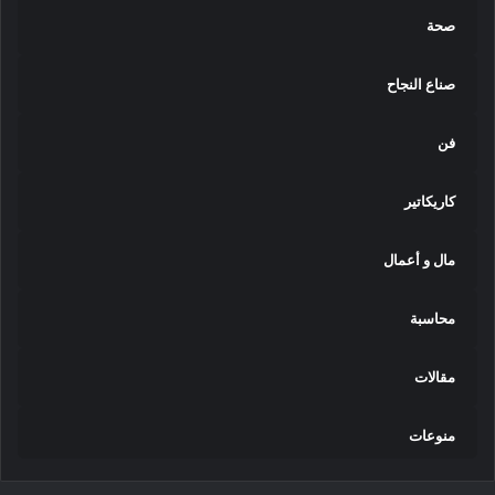
صحة
صناع النجاح
فن
كاريكاتير
مال و أعمال
محاسبة
مقالات
منوعات