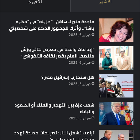
الأشهر
الأخيرة
ماجدة منير لـ هافن: “حزينة” في “حكيم
باشا”.. وأترك للجمهور الحكم على شخصيتي
فبراير 6, 2025
“إبداعات واعدة في معرض نتائج ورش
منتصف العام بقصر ثقافة الأنفوشي”
فبراير 6, 2025
هل ستحارب إسرائيل مصر ؟
فبراير 5, 2025
شعب غزة بين التهجير والفناء أو الصمود
والبقاء
فبراير 5, 2025
ترامب يُشعل النار : تصريحات جديدة تهدد
مستقبل الفلسطينيين