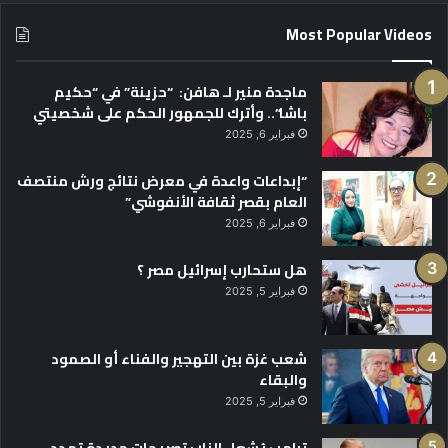
Most Popular Videos
ماجدة منير لـ هافن: “حزينة” في “حكيم
باشا”.. وأترك للجمهور الحكم على شخصيتي
فبراير 6, 2025
“إبداعات واعدة في معرض نتائج ورش منتصف
العام بقصر ثقافة الأنفوشي”
فبراير 6, 2025
هل ستحارب إسرائيل مصر ؟
فبراير 5, 2025
شعب غزة بين التهجير والفناء أو الصمود
والبقاء
فبراير 5, 2025