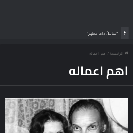
“تماثيلٌ ذات مظهر”
الرئيسية
/
اهم اعماله
اهم اعماله