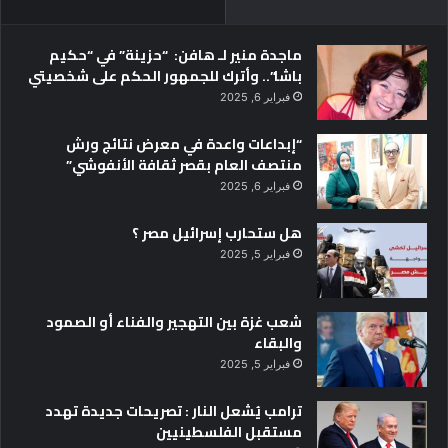
ماجدة منير لـ هافن: “حزينة” في “حكيم
باشا”.. وأترك للجمهور الحكم على شخصيتي
فبراير 6, 2025
“إبداعات واعدة في معرض نتائج ورش
منتصف العام بقصر ثقافة الأنفوشي”
فبراير 6, 2025
هل ستحارب إسرائيل مصر ؟
فبراير 5, 2025
شعب غزة بين التهجير والفناء أو الصمود
والبقاء
فبراير 5, 2025
ترامب يُشعل النار : تصريحات جديدة تهدد
مستقبل الفلسطينيين