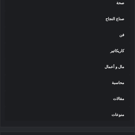
صحة
صناع النجاح
فن
كاريكاتير
مال و أعمال
محاسبة
مقالات
منوعات