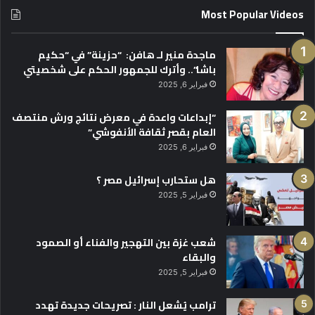
Most Popular Videos
ماجدة منير لـ هافن: “حزينة” في “حكيم
باشا”.. وأترك للجمهور الحكم على شخصيتي
فبراير 6, 2025
“إبداعات واعدة في معرض نتائج ورش منتصف
العام بقصر ثقافة الأنفوشي”
فبراير 6, 2025
هل ستحارب إسرائيل مصر ؟
فبراير 5, 2025
شعب غزة بين التهجير والفناء أو الصمود
والبقاء
فبراير 5, 2025
ترامب يُشعل النار : تصريحات جديدة تهدد