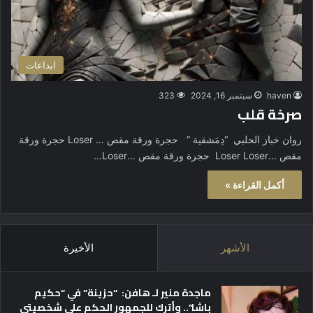
ابداعات
haven
سبتمبر 16, 2024
323
صرخة قلب
روان خباز الحلبي “دِمَشقية “ حجرة ورقة مقص … Loser حجرة ورقة
مقص …Loser Loser حجرة ورقة مقص …Loser…
أكمل القراءة »
الأشهر
الأخيرة
ماجدة منير لـ هافن: “حزينة” في “حكيم
باشا”.. وأترك للجمهور الحكم على شخصيتي