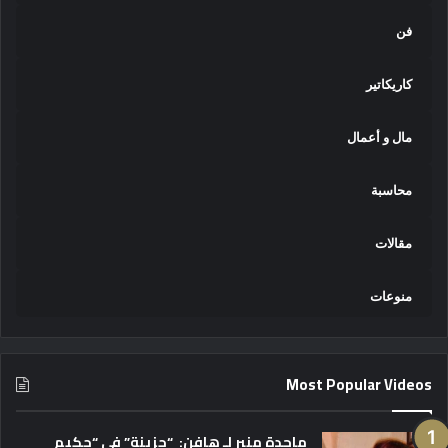
فن
كاريكاتير
مال و أعمال
محاسبة
مقالات
منوعات
Most Popular Videos
ماجدة منير لـ هافن: “حزينة” في “حكيم