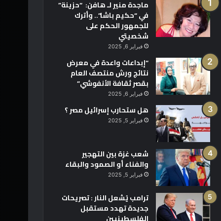
ماجدة منير لـ هافن: “حزينة”
في “حكيم باشا”.. وأترك
للجمهور الحكم على
شخصيتي
فبراير 6, 2025
“إبداعات واعدة في معرض
نتائج ورش منتصف العام
بقصر ثقافة الأنفوشي”
فبراير 6, 2025
هل ستحارب إسرائيل مصر ؟
فبراير 5, 2025
شعب غزة بين التهجير
والفناء أو الصمود والبقاء
فبراير 5, 2025
ترامب يُشعل النار : تصريحات
جديدة تهدد مستقبل
الفلسطينيين