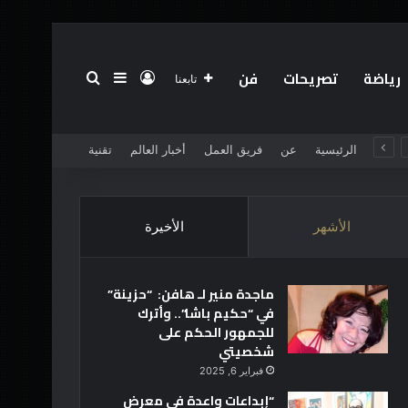
رياضة
تصريحات
فن
تسجيل الدخول
بحث عن
إضافة عمود جانبي
تابعنا
الرئيسية
عن
فريق العمل
أخبار العالم
تقنية
الأشهر
الأخيرة
ماجدة منير لـ هافن: “حزينة”
في “حكيم باشا”.. وأترك
للجمهور الحكم على
شخصيتي
فبراير 6, 2025
“إبداعات واعدة في معرض