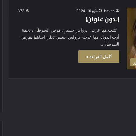
haven
مايو 16, 2024
373
(بدون عنوان)
كتبت مها عزت برواس حسين، مرض السرطان، نجمة
أرب ايدول، مها عزت، برواس حسين تعلن اصابتها بمرض
السرطان…
أكمل القراءة »
ز