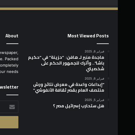
About
Most Viewed Posts
فبراير 6, 2025
ewspaper,
ماجدة منير لـ هافن: “حزينة” في “حكيم
e. Packed
باشا”.. وأترك للجمهور الحكم على
completely
شخصيتي
our needs.
فبراير 6, 2025
“إبداعات واعدة في معرض نتائج ورش
wsletter
منتصف العام بقصر ثقافة الأنفوشي”
فبراير 5, 2025
أدخل
هل ستحارب إسرائيل مصر ؟
بريدك
الإلكتروني