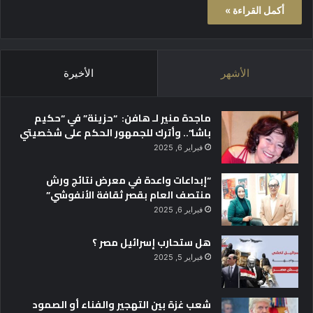
أكمل القراءة »
الأشهر
الأخيرة
ماجدة منير لـ هافن: “حزينة” في “حكيم
باشا”.. وأترك للجمهور الحكم على شخصيتي
فبراير 6, 2025
“إبداعات واعدة في معرض نتائج ورش
منتصف العام بقصر ثقافة الأنفوشي”
فبراير 6, 2025
هل ستحارب إسرائيل مصر ؟
فبراير 5, 2025
شعب غزة بين التهجير والفناء أو الصمود