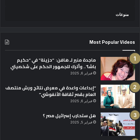
منوعات
Most Popular Videos
ماجدة منير لـ هافن: “حزينة” في “حكيم
باشا”.. وأترك للجمهور الحكم على شخصيتي
فبراير 6, 2025
“إبداعات واعدة في معرض نتائج ورش منتصف
العام بقصر ثقافة الأنفوشي”
فبراير 6, 2025
هل ستحارب إسرائيل مصر ؟
فبراير 5, 2025