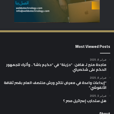
Most Viewed Posts
فبراير 6, 2025
ماجدة منير لـ هافن: “حزينة” في “حكيم باشا”.. وأترك للجمهور
الحكم على شخصيتي
فبراير 6, 2025
“إبداعات واعدة في معرض نتائج ورش منتصف العام بقصر ثقافة
الأنفوشي”
فبراير 5, 2025
هل ستحارب إسرائيل مصر ؟
About