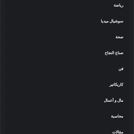
رياضة
سوشيال ميديا
صحة
صناع النجاح
فن
كاريكاتير
مال و أعمال
محاسبة
مقالات