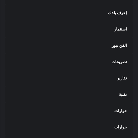
إعرف بلدك
استثمار
الفن نيوز
تصريحات
تقارير
تقنية
حوارات
حوارات