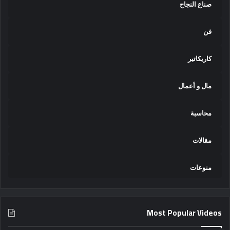
صناع النجاح
فن
كاريكاتير
مال و أعمال
محاسبة
مقالات
منوعات
Most Popular Videos