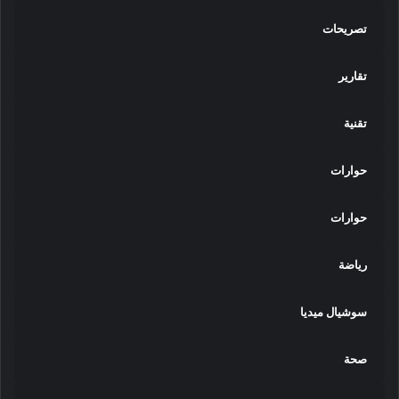
تصريحات
تقارير
تقنية
حوارات
حوارات
رياضة
سوشيال ميديا
صحة