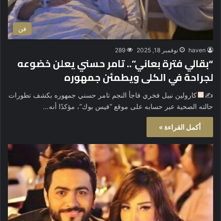
فن
haven
نوفمبر 18, 2025
289
“بقالي فترة بعاني”.. تامر حسني يعلن خضوعه
لجراحة في الكلى ويطمئن جمهوره
✍
كارولين نبيل فخري فاجأ النجم تامر حسني جمهوره بكشف تطورات
حالته الصحية عبر حسابه على موقع “فيس بوك”، مؤكدًا أنه…
أكمل القراءة »