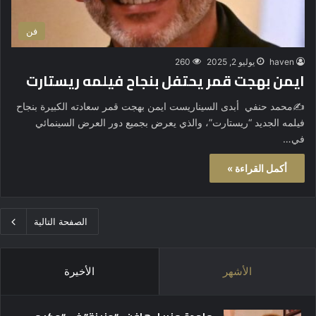
فن
haven
يوليو 2, 2025
260
ايمن بهجت قمر يحتفل بنجاح فيلمه ريستارت
✍️محمد حنفي أبدى السيناريست ايمن بهجت قمر سعادته الكبيرة بنجاح
فيلمه الجديد “ريستارت”، والذي يعرض بجميع دور العرض السينمائي
في…
أكمل القراءة »
الصفحة التالية
الأشهر
الأخيرة