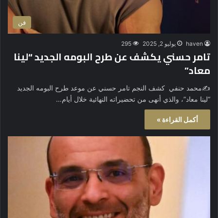
فن
haven
يوليو 2, 2025
295
تامر حسني يكشف عن طرح البومه الجديد “لينا
معاد”
✍️محمد حنفي كشف النجم تامر حسني عن موعد طرح البومه الجديد
“لينا معاد”، والذي أنهى من تحضيراته النهائية خلال أيام…
أكمل القراءة »