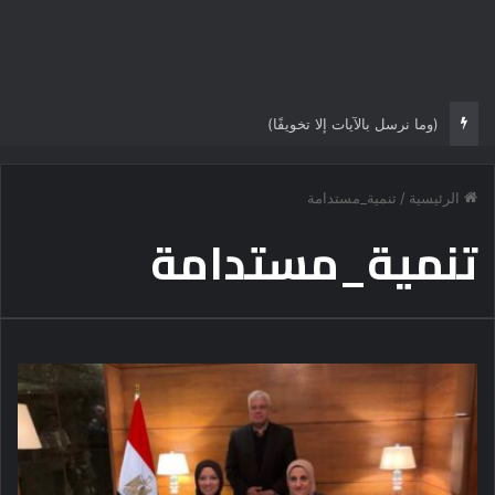
(وما نرسل بالآيات إلا تخويفًا)
الرئيسية
/
تنمية_مستدامة
تنمية_مستدامة