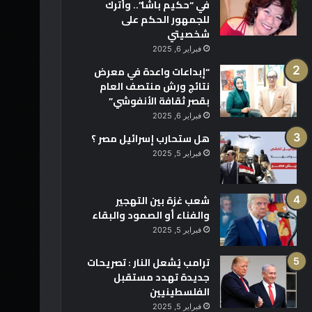
في “حكيم باشا”.. وأترك
للجمهور الحكم على
شخصيتي
فبراير 6, 2025
“إبداعات واعدة في معرض
نتائج ورش منتصف العام
بقصر ثقافة الأنفوشي”
فبراير 6, 2025
هل ستحارب إسرائيل مصر ؟
فبراير 5, 2025
شعب غزة بين التهجير
والفناء أو الصمود والبقاء
فبراير 5, 2025
ترامب يُشعل النار : تصريحات
جديدة تهدد مستقبل
الفلسطينيين
فبراير 5, 2025