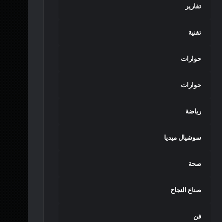
تقارير
تقنية
حوارات
حوارات
رياضة
سوشيال ميديا
صحة
صناع النجاح
فن