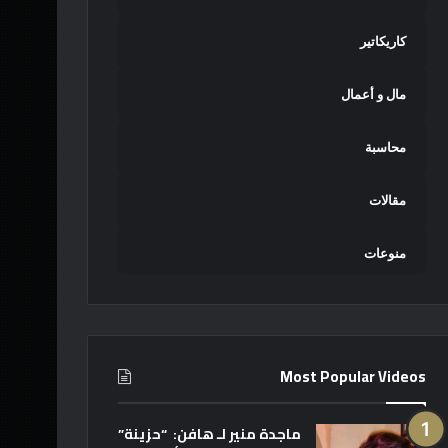
كاريكاتير
مال و أعمال
محاسبة
مقالات
منوعات
Most Popular Videos
ماجدة منير لـ هافن: “حزينة”