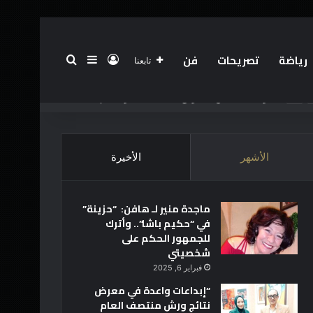
رياضة
تصريحات
فن
تسجيل الدخول
بحث عن
إضافة عمود جانبي
تابعنا
الرئيسية
عن
فريق العمل
أخبار العالم
تقنية
الأشهر
الأخيرة
ماجدة منير لـ هافن: “حزينة”
في “حكيم باشا”.. وأترك
للجمهور الحكم على
شخصيتي
فبراير 6, 2025
“إبداعات واعدة في معرض
نتائج ورش منتصف العام