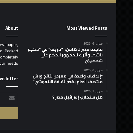
About
Most Viewed Posts
فبراير 6, 2025
ewspaper,
ماجدة منير لـ هافن: “حزينة” في “حكيم
e. Packed
باشا”.. وأترك للجمهور الحكم على
completely
شخصيتي
our needs.
فبراير 6, 2025
“إبداعات واعدة في معرض نتائج ورش
wsletter
منتصف العام بقصر ثقافة الأنفوشي”
فبراير 5, 2025
أدخل
هل ستحارب إسرائيل مصر ؟
بريدك
الإلكتروني