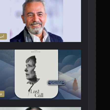
أخبا
ف