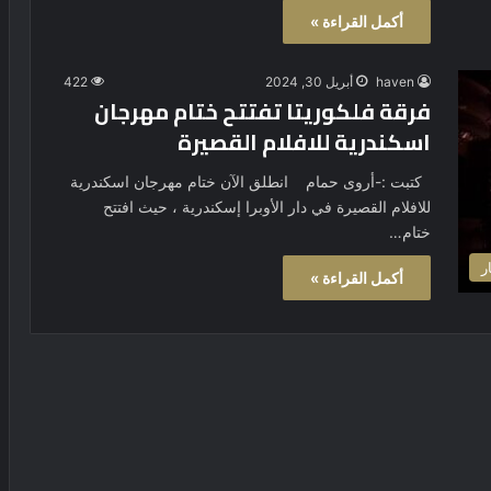
أكمل القراءة »
haven
أبريل 30, 2024
422
فرقة فلكوريتا تفتتح ختام مهرجان
اسكندرية للافلام القصيرة
كتبت :-أروى حمام انطلق الآن ختام مهرجان اسكندرية
للافلام القصيرة في دار الأوبرا إسكندرية ، حيث افتتح
ختام…
ر
أكمل القراءة »