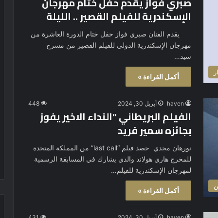
صبري فواز يقدم حفل ختام مهرجان
الإسكندرية للفيلم القصير .. الليلة
يقدم الفنان صبري فواز حفل ختام الدورة العاشرة من
مهرجان الإسكندرية الدولي للفيلم القصير من مسرح
سيد…
ر
أكمل القراءة »
haven
أبريل 30, 2024
448
الفيلم البريطاني “النداء الاخير يفوز
بجائزه سمير فريد
نورهان مجدي حصد فيلم “last call” من المملكة المتحدة
للمخرج هاري هولاند والذي يشارك في المسابقة الرسمية
لمهرجان الإسكندرية للفيلم…
ن
أكمل القراءة »
haven
أبريل 30, 2024
431