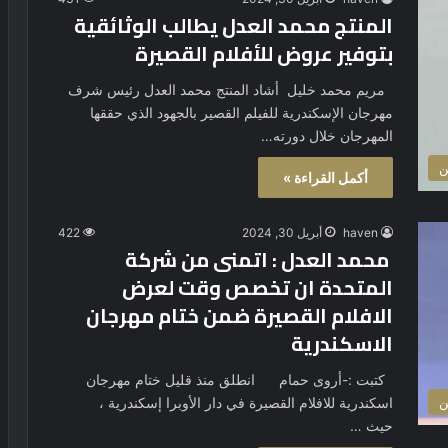
المنتج محمد العدل يطالب الوثائقية
بتوفير عروض للأفلام القصيرة
مريم محمد خليل أشاد المنتج محمد العدل رئيس شرف
مهرجان الإسكندرية للفيلم القصير بالجهود الذي حققها
المهرجان خلال دورته…
ن
أكمل القراءة »
haven
أبريل 30, 2024
422
محمد العدل : اتمنى من شركة
المتحدة ان تخصص وقت لعرض
الافلام القصيرة ضمن ختام مهرجان
الاسكندرية
كتبت :-أروى حمام انطلق منذ قليل ختام مهرجان
اسكندرية للافلام القصيرة في دار الأوبرا إسكندرية ،
ن
حيث …