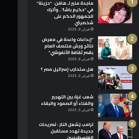
ماجدة منير لـ هافن: “حزينة”
في “حكيم باشا”.. وأترك
للجمهور الحكم على
شخصيتي
فبراير 6, 2025
“إبداعات واعدة في معرض
نتائج ورش منتصف العام
بقصر ثقافة الأنفوشي”
فبراير 6, 2025
هل ستحارب إسرائيل مصر ؟
فبراير 5, 2025
شعب غزة بين التهجير
والفناء أو الصمود والبقاء
فبراير 5, 2025
ترامب يُشعل النار : تصريحات
جديدة تهدد مستقبل
الفلسطينيين