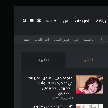
رياضة
تصريحات
فن
تسجيل الدخول
بحث عن
إضافة عمود جانبي
تابعنا
الرئيسية
عن
فريق العمل
أخبار العالم
تقنية
الأشهر
الأخيرة
ماجدة منير لـ هافن: “حزينة”
في “حكيم باشا”.. وأترك
للجمهور الحكم على
شخصيتي
فبراير 6, 2025
“إبداعات واعدة في معرض