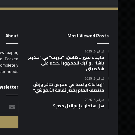
About
Most Viewed Posts
فبراير 6, 2025
ewspaper,
ماجدة منير لـ هافن: “حزينة” في “حكيم
e. Packed
باشا”.. وأترك للجمهور الحكم على
completely
شخصيتي
our needs.
فبراير 6, 2025
“إبداعات واعدة في معرض نتائج ورش
wsletter
منتصف العام بقصر ثقافة الأنفوشي”
فبراير 5, 2025
أدخل
هل ستحارب إسرائيل مصر ؟
بريدك
الإلكتروني