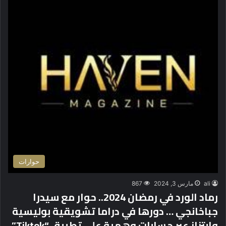
حوارات
ali
مارس 3, 2024
867
رماد الورد في رمضان 2024.. حوار مع سيدرا
جباخانجي … دورها في دراما تشويقية بوليسية
وابتزاز عبر حسابات وهمية على تطبيق “Tiktok”