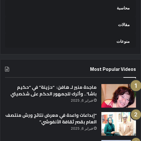
محاسبة
مقالات
منوعات
Most Popular Videos
ماجدة منير لـ هافن: “حزينة” في “حكيم
باشا”.. وأترك للجمهور الحكم على شخصيتي
فبراير 6, 2025
“إبداعات واعدة في معرض نتائج ورش منتصف
العام بقصر ثقافة الأنفوشي”
فبراير 6, 2025