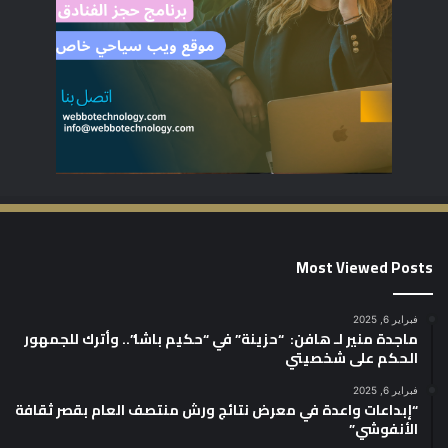
Most Viewed Posts
فبراير 6, 2025
ماجدة منير لـ هافن: “حزينة” في “حكيم باشا”.. وأترك للجمهور
الحكم على شخصيتي
فبراير 6, 2025
“إبداعات واعدة في معرض نتائج ورش منتصف العام بقصر ثقافة
الأنفوشي”