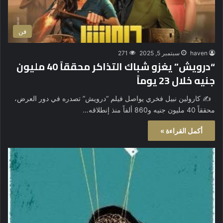
فن
haven
سبتمبر 5, 2025
271
“درويش” يغزو شباك التذاكر محققاً 40 مليون
جنيه خلال 23 يوماً
✍️ كارولين نبيل فخري يواصل فيلم “درويش” تصدره في دور العرض،
محققاً 40 مليون جنيه و860 ألفاً منذ إنطلاقه…
أكمل القراءة »