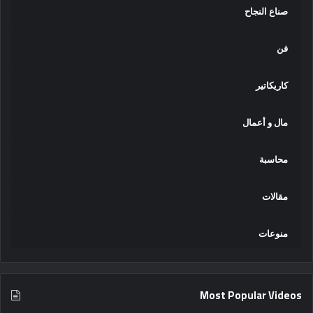
صناع النجاح
فن
كاريكاتير
مال و أعمال
محاسبة
مقالات
منوعات
Most Popular Videos