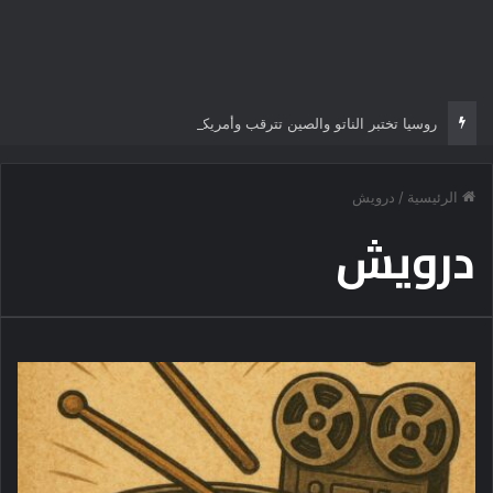
روسيا تختبر الناتو والصين تترقب وأمريكا أمام أخطر معركة إستراتيجية
الرئيسية
/
درويش
درويش