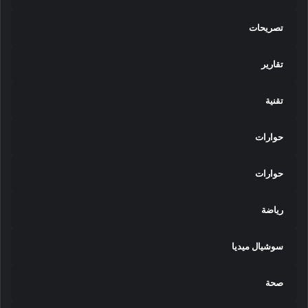
تصريحات
تقارير
تقنية
حوارات
حوارات
رياضة
سوشيال ميديا
صحة