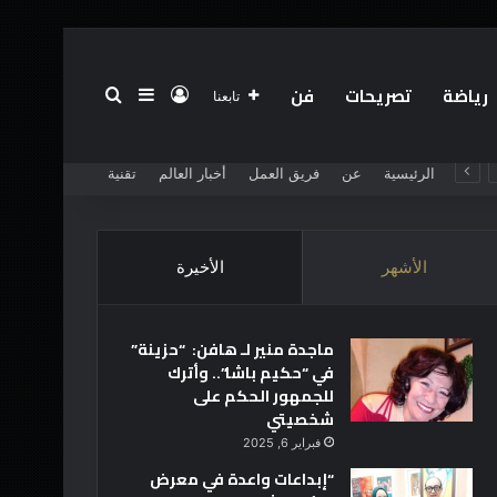
رياضة
تصريحات
فن
تسجيل الدخول
بحث عن
إضافة عمود جانبي
تابعنا
الرئيسية
عن
فريق العمل
أخبار العالم
تقنية
الأشهر
الأخيرة
ماجدة منير لـ هافن: “حزينة”
في “حكيم باشا”.. وأترك
للجمهور الحكم على
شخصيتي
فبراير 6, 2025
“إبداعات واعدة في معرض