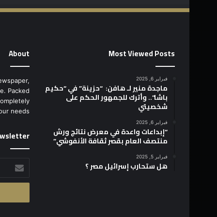
About
Most Viewed Posts
فبراير 6, 2025
ewspaper,
ماجدة منير لـ هافن: “حزينة” في “حكيم
e. Packed
باشا”.. وأترك للجمهور الحكم على
completely
شخصيتي
our needs.
فبراير 6, 2025
“إبداعات واعدة في معرض نتائج ورش
wsletter
منتصف العام بقصر ثقافة الأنفوشي”
فبراير 5, 2025
أدخل
هل ستحارب إسرائيل مصر ؟
بريدك
الإلكتروني