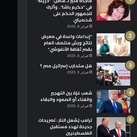
ماجدة منير لـ هافن: “حزينة”
في “حكيم باشا”.. وأترك
للجمهور الحكم على
شخصيتي
فبراير 6, 2025
“إبداعات واعدة في معرض
نتائج ورش منتصف العام
بقصر ثقافة الأنفوشي”
فبراير 6, 2025
هل ستحارب إسرائيل مصر ؟
فبراير 5, 2025
شعب غزة بين التهجير
والفناء أو الصمود والبقاء
فبراير 5, 2025
ترامب يُشعل النار : تصريحات
جديدة تهدد مستقبل
الفلسطينيين