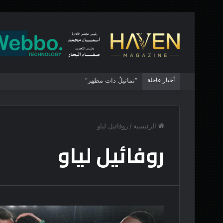
أخبار عاجلة
“تماثيلٌ ذات مظهر”
الرئيسية
/
روفائيل لياو
روفائيل لياو