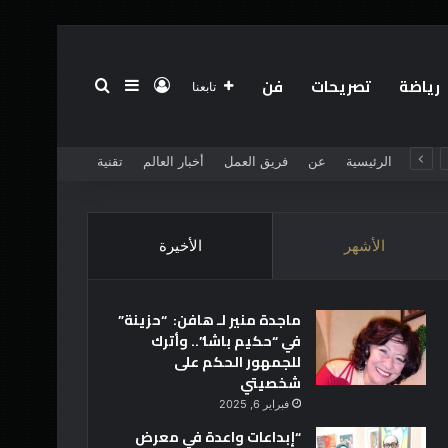
رياضة
تصريحات
فن
تسجيل الدخول
بحث عن
إضافة عمود جانبي
تابعنا
الرئيسية
عن
فريق العمل
أخبار العالم
تقنية
الأشهر
الأخيرة
ماجدة منير لـ هافن: “حزينة”
في “حكيم باشا”.. وأترك
للجمهور الحكم على
شخصيتي
فبراير 6, 2025
“إبداعات واعدة في معرض