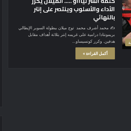
كلمة السر لياااو ….. الميلان يكرر
الأداء والأسلوب وينتصر على إنتر
بالنهائي
✍️ محمد أشرف محمد توج ميلان ببطولة السوبر الإيطالي
بريمونتادا درامية على غريمه إنتر بثلاثة أهداف مقابل
هدفين. وكرر كونسيساو…
ة
أكمل القراءة »