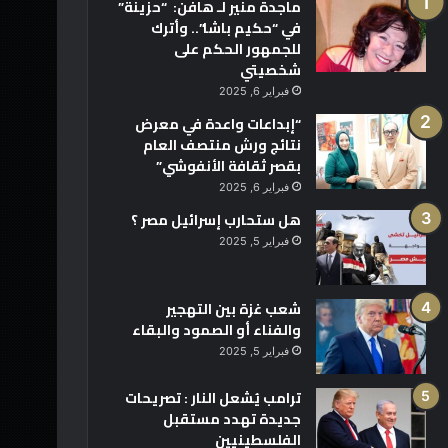
ماجدة منير لـ هافن: “حزينة”
في “حكيم باشا”.. وأترك
للجمهور الحكم على
شخصيتي
فبراير 6, 2025
“إبداعات واعدة في معرض
نتائج ورش منتصف العام
بقصر ثقافة الأنفوشي”
فبراير 6, 2025
هل ستحارب إسرائيل مصر ؟
فبراير 5, 2025
شعب غزة بين التهجير
والفناء أو الصمود والبقاء
فبراير 5, 2025
ترامب يُشعل النار : تصريحات
جديدة تهدد مستقبل
الفلسطينيين