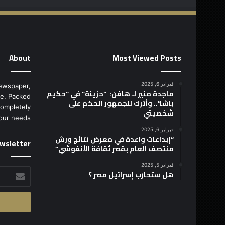
About
Most Viewed Posts
فبراير 6, 2025
ewspaper,
ماجدة منير لـ هافن: “حزينة” في “حكيم
e. Packed
باشا”.. وأترك للجمهور الحكم على
completely
شخصيتي
our needs.
فبراير 6, 2025
“إبداعات واعدة في معرض نتائج ورش
wsletter
منتصف العام بقصر ثقافة الأنفوشي”
فبراير 5, 2025
أدخل
هل ستحارب إسرائيل مصر ؟
بريدك
الإلكتروني