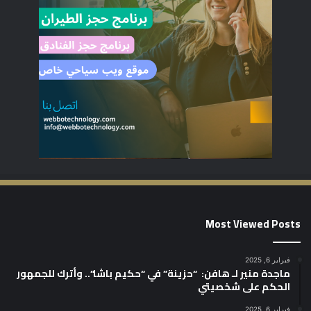
Most Viewed Posts
فبراير 6, 2025
ماجدة منير لـ هافن: “حزينة” في “حكيم باشا”.. وأترك للجمهور
الحكم على شخصيتي
فبراير 6, 2025