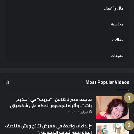
مال و أعمال
محاسبة
مقالات
منوعات
Most Popular Videos
ماجدة منير لـ هافن: “حزينة” في “حكيم
باشا”.. وأترك للجمهور الحكم على شخصيتي
فبراير 6, 2025
“إبداعات واعدة في معرض نتائج ورش منتصف
العام بقصر ثقافة الأنفوشي”