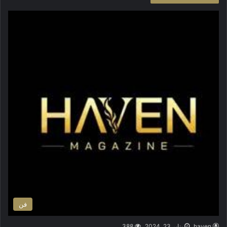
فن
haven
يناير 23, 2024
388