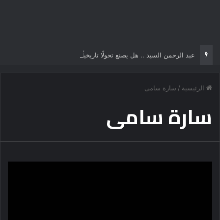
عبد الرحمن السيد .. هل يصنع تحولًا تاريخياً في السياسة الأمريكية أم يخوض مناورة انتخابية؟
الرئيسية
/
سارة سامى
سارة سامى