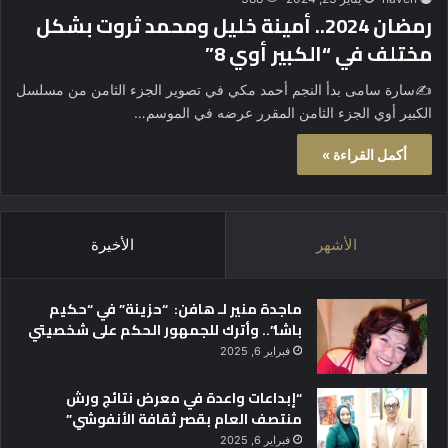
رمضان 2024.. أمينة خليل ومحمد ثروت بشكل
مختلف في “الكبير أوي 8”
✍️سارة سامى بدأ النجم أحمد مكي في تصوير الجزء الثامن من مسلسل
الكبير أوي الجزء الثامن المقرر عرضه في الموسم…
أكمل القراءة »
الأشهر
الأخيرة
ماجدة منير لـ هافن: “حزينة” في “حكيم
باشا”.. وأترك للجمهور الحكم على شخصيتي
فبراير 6, 2025
“إبداعات واعدة في معرض نتائج ورش
منتصف العام بقصر ثقافة الأنفوشي”
فبراير 6, 2025