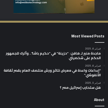
Most Viewed Posts
فبراير 6, 2025
ماجدة منير لـ هافن: “حزينة” في “حكيم باشا”.. وأترك للجمهور
الحكم على شخصيتي
فبراير 6, 2025
“إبداعات واعدة في معرض نتائج ورش منتصف العام بقصر ثقافة
الأنفوشي”
فبراير 5, 2025
هل ستحارب إسرائيل مصر ؟
About