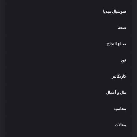
سوشيال ميديا
صحة
صناع النجاح
فن
كاريكاتير
مال و أعمال
محاسبة
مقالات