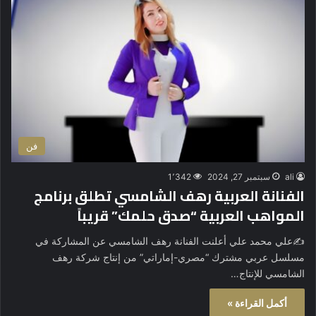
فن
ali
سبتمبر 27, 2024
1٬342
الفنانة العربية رهف الشامسي تطلق برنامج
المواهب العربية “صدق حلمك” قريباً
✍علي محمد علي أعلنت الفنانة رهف الشامسي عن المشاركة في
مسلسل عربي مشترك “مصري-إماراتي” من إنتاج شركة رهف
الشامسي للإنتاج…
أكمل القراءة »