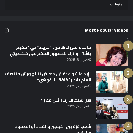
منوعات
Most Popular Videos
ماجدة منير لـ هافن: “حزينة” في “حكيم
باشا”.. وأترك للجمهور الحكم على شخصيتي
فبراير 6, 2025
“إبداعات واعدة في معرض نتائج ورش منتصف
العام بقصر ثقافة الأنفوشي”
فبراير 6, 2025
هل ستحارب إسرائيل مصر ؟
فبراير 5, 2025
شعب غزة بين التهجير والفناء أو الصمود
والبقاء