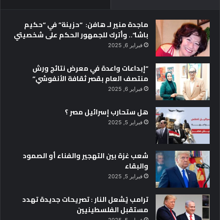
ماجدة منير لـ هافن: “حزينة” في “حكيم
باشا”.. وأترك للجمهور الحكم على شخصيتي
فبراير 6, 2025
“إبداعات واعدة في معرض نتائج ورش
منتصف العام بقصر ثقافة الأنفوشي”
فبراير 6, 2025
هل ستحارب إسرائيل مصر ؟
فبراير 5, 2025
شعب غزة بين التهجير والفناء أو الصمود
والبقاء
فبراير 5, 2025
ترامب يُشعل النار : تصريحات جديدة تهدد
مستقبل الفلسطينيين