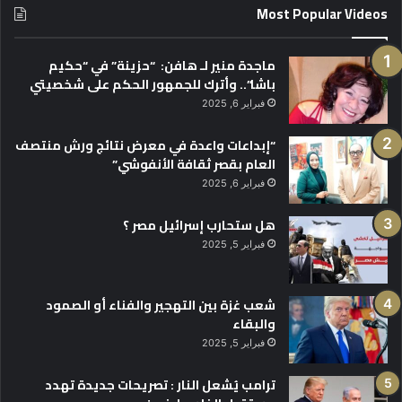
Most Popular Videos
ماجدة منير لـ هافن: “حزينة” في “حكيم
باشا”.. وأترك للجمهور الحكم على شخصيتي
فبراير 6, 2025
“إبداعات واعدة في معرض نتائج ورش منتصف
العام بقصر ثقافة الأنفوشي”
فبراير 6, 2025
هل ستحارب إسرائيل مصر ؟
فبراير 5, 2025
شعب غزة بين التهجير والفناء أو الصمود
والبقاء
فبراير 5, 2025
ترامب يُشعل النار : تصريحات جديدة تهدد