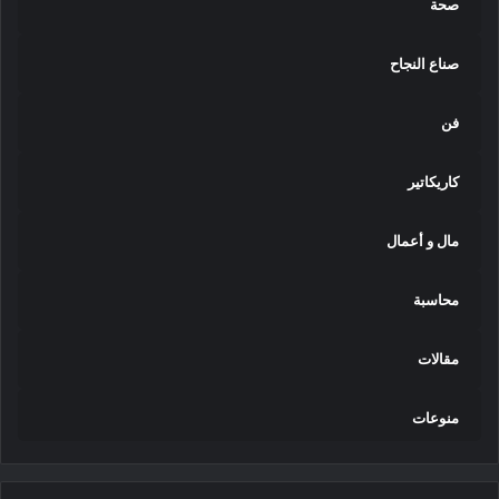
صحة
صناع النجاح
فن
كاريكاتير
مال و أعمال
محاسبة
مقالات
منوعات