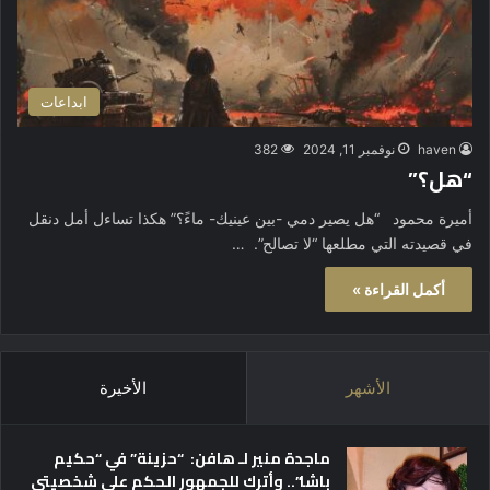
ابداعات
haven
نوفمبر 11, 2024
382
“هل؟”
أميرة محمود “هل يصير دمي -بين عينيك- ماءً؟” هكذا تساءل أمل دنقل
في قصيدته التي مطلعها “لا تصالح”. …
أكمل القراءة »
الأشهر
الأخيرة
ماجدة منير لـ هافن: “حزينة” في “حكيم
باشا”.. وأترك للجمهور الحكم على شخصيتي