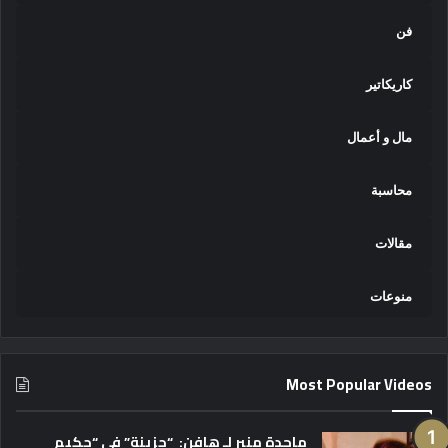
فن
كاريكاتير
مال و أعمال
محاسبة
مقالات
منوعات
Most Popular Videos
ماجدة منير لـ هافن: “حزينة” في “حكيم