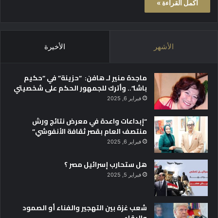
أكمل القراءة »
الأشهر
الأخيرة
ماجدة منير لـ هافن: “حزينة” في “حكيم
باشا”.. وأترك للجمهور الحكم على شخصيتي
فبراير 6, 2025
“إبداعات واعدة في معرض نتائج ورش
منتصف العام بقصر ثقافة الأنفوشي”
فبراير 6, 2025
هل ستحارب إسرائيل مصر ؟
فبراير 5, 2025
شعب غزة بين التهجير والفناء أو الصمود
والبقاء