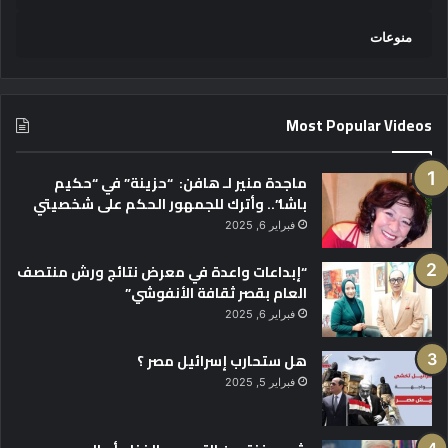
منوعات
Most Popular Videos
ماجدة منير لـ هافن: “حزينة” في “حكيم
باشا”.. وأترك للجمهور الحكم على شخصيتي
فبراير 6, 2025
“إبداعات واعدة في معرض نتائج ورش منتصف
العام بقصر ثقافة الأنفوشي”
فبراير 6, 2025
هل ستحارب إسرائيل مصر ؟
فبراير 5, 2025