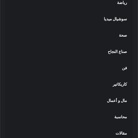
رياضة
سوشيال ميديا
صحة
صناع النجاح
فن
كاريكاتير
مال و أعمال
محاسبة
مقالات