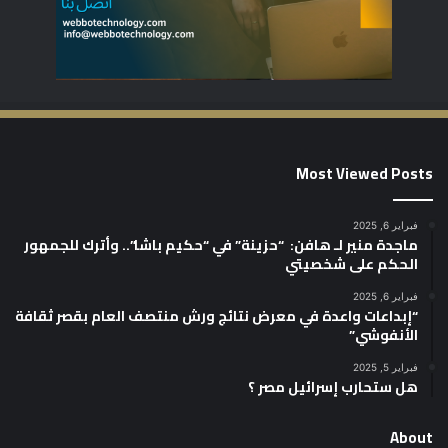
Most Viewed Posts
فبراير 6, 2025
ماجدة منير لـ هافن: “حزينة” في “حكيم باشا”.. وأترك للجمهور
الحكم على شخصيتي
فبراير 6, 2025
“إبداعات واعدة في معرض نتائج ورش منتصف العام بقصر ثقافة
الأنفوشي”
فبراير 5, 2025
هل ستحارب إسرائيل مصر ؟
About