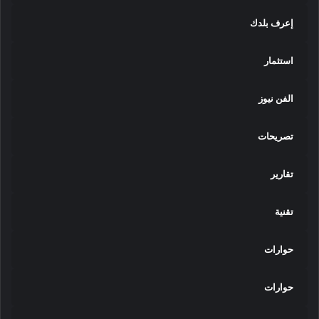
إعرف بلدك
استثمار
الفن نيوز
تصريحات
تقارير
تقنية
حوارات
حوارات