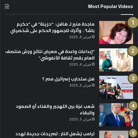
Most Popular Videos
ماجدة منير لـ هافن: “حزينة” في “حكيم
باشا”.. وأترك للجمهور الحكم على شخصيتي
فبراير 6, 2025
“إبداعات واعدة في معرض نتائج ورش منتصف
العام بقصر ثقافة الأنفوشي”
فبراير 6, 2025
هل ستحارب إسرائيل مصر ؟
فبراير 5, 2025
شعب غزة بين التهجير والفناء أو الصمود
والبقاء
فبراير 5, 2025
ترامب يُشعل النار : تصريحات جديدة تهدد