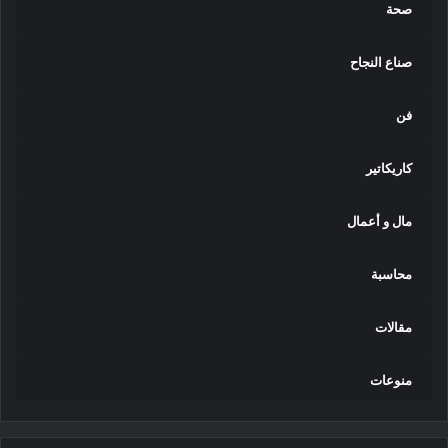
صحة
صناع النجاح
فن
كاريكاتير
مال و أعمال
محاسبة
مقالات
منوعات