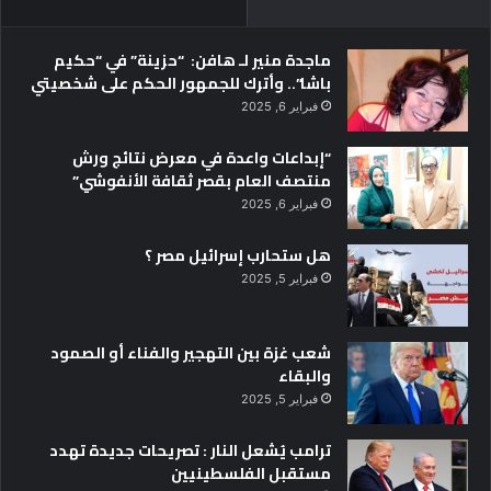
ماجدة منير لـ هافن: “حزينة” في “حكيم
باشا”.. وأترك للجمهور الحكم على شخصيتي
فبراير 6, 2025
“إبداعات واعدة في معرض نتائج ورش
منتصف العام بقصر ثقافة الأنفوشي”
فبراير 6, 2025
هل ستحارب إسرائيل مصر ؟
فبراير 5, 2025
شعب غزة بين التهجير والفناء أو الصمود
والبقاء
فبراير 5, 2025
ترامب يُشعل النار : تصريحات جديدة تهدد
مستقبل الفلسطينيين