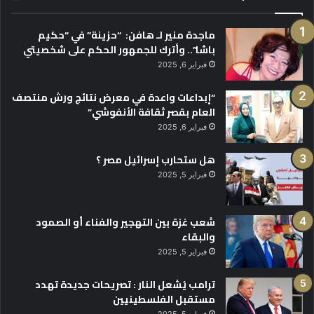
ماجدة منير لـ هافن: “حزينة” في “حكيم
باشا”.. وأترك للجمهور الحكم على شخصيتي
فبراير 6, 2025
“إبداعات واعدة في معرض نتائج ورش منتصف
العام بقصر ثقافة الأنفوشي”
فبراير 6, 2025
هل ستحارب إسرائيل مصر ؟
فبراير 5, 2025
شعب غزة بين التهجير والفناء أو الصمود
والبقاء
فبراير 5, 2025
ترامب يُشعل النار : تصريحات جديدة تهدد
مستقبل الفلسطينيين