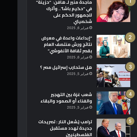
ماجدة منير لـ هافن: “حزينة”
في “حكيم باشا”.. وأترك
للجمهور الحكم على
شخصيتي
فبراير 6, 2025
“إبداعات واعدة في معرض
نتائج ورش منتصف العام
بقصر ثقافة الأنفوشي”
فبراير 6, 2025
هل ستحارب إسرائيل مصر ؟
فبراير 5, 2025
شعب غزة بين التهجير
والفناء أو الصمود والبقاء
فبراير 5, 2025
ترامب يُشعل النار : تصريحات
جديدة تهدد مستقبل
الفلسطينيين