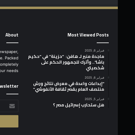
About
Most Viewed Posts
فبراير 6, 2025
ewspaper,
ماجدة منير لـ هافن: “حزينة” في “حكيم
e. Packed
باشا”.. وأترك للجمهور الحكم على
completely
شخصيتي
our needs.
فبراير 6, 2025
“إبداعات واعدة في معرض نتائج ورش
wsletter
منتصف العام بقصر ثقافة الأنفوشي”
فبراير 5, 2025
أدخل
هل ستحارب إسرائيل مصر ؟
بريدك
الإلكتروني