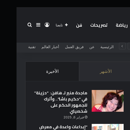
رياضة
تصريحات
فن
تسجيل الدخول
بحث عن
إضافة عمود جانبي
تابعنا
الرئيسية
عن
فريق العمل
أخبار العالم
تقنية
الأشهر
الأخيرة
ماجدة منير لـ هافن: “حزينة”
في “حكيم باشا”.. وأترك
للجمهور الحكم على
شخصيتي
فبراير 6, 2025
“إبداعات واعدة في معرض