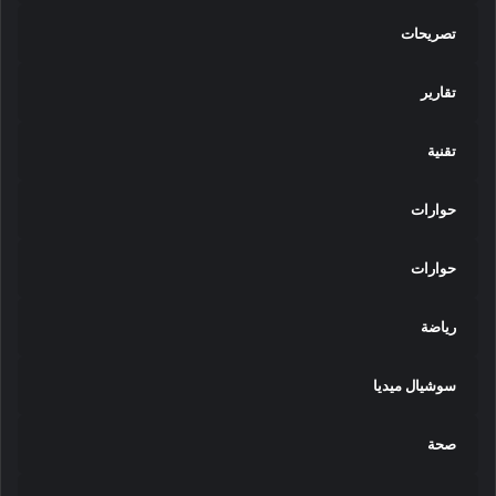
تصريحات
تقارير
تقنية
حوارات
حوارات
رياضة
سوشيال ميديا
صحة