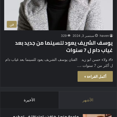
فن
haven
سبتمبر 3, 2024
329
يوسف الشريف يعود للسينما من جديد بعد
غياب دام ل 7 سنوات
✍️ ولاء حسن ابو زيد الفنان يوسف الشريف يعود للسينما بعد غياب دام
ل أكثر من 7 سنوات ،…
أكمل القراءة »
الأشهر
الأخيرة
ماجدة منير لـ هافن: “حزينة” في “حكيم