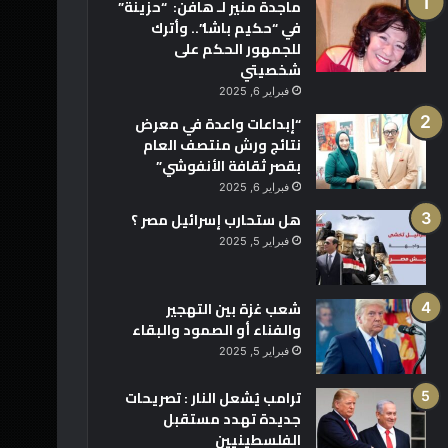
ماجدة منير لـ هافن: “حزينة”
في “حكيم باشا”.. وأترك
للجمهور الحكم على
شخصيتي
فبراير 6, 2025
“إبداعات واعدة في معرض
نتائج ورش منتصف العام
بقصر ثقافة الأنفوشي”
فبراير 6, 2025
هل ستحارب إسرائيل مصر ؟
فبراير 5, 2025
شعب غزة بين التهجير
والفناء أو الصمود والبقاء
فبراير 5, 2025
ترامب يُشعل النار : تصريحات
جديدة تهدد مستقبل
الفلسطينيين