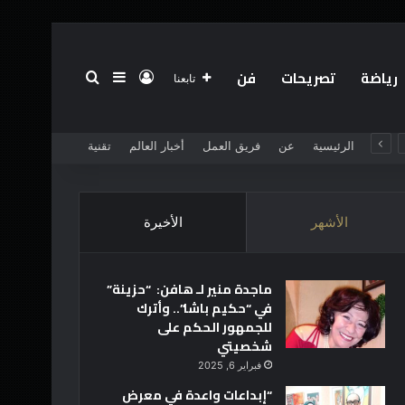
رياضة
تصريحات
فن
تسجيل الدخول
بحث عن
إضافة عمود جانبي
تابعنا
الرئيسية
عن
فريق العمل
أخبار العالم
تقنية
الأشهر
الأخيرة
ماجدة منير لـ هافن: “حزينة”
في “حكيم باشا”.. وأترك
للجمهور الحكم على
شخصيتي
فبراير 6, 2025
“إبداعات واعدة في معرض