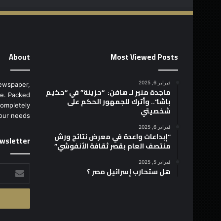
About
Most Viewed Posts
فبراير 6, 2025
ewspaper,
ماجدة منير لـ هافن: “حزينة” في “حكيم
e. Packed
باشا”.. وأترك للجمهور الحكم على
completely
شخصيتي
our needs.
فبراير 6, 2025
“إبداعات واعدة في معرض نتائج ورش
wsletter
منتصف العام بقصر ثقافة الأنفوشي”
فبراير 5, 2025
أدخل
هل ستحارب إسرائيل مصر ؟
بريدك
الإلكتروني