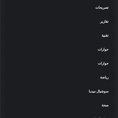
تصريحات
تقارير
تقنية
حوارات
حوارات
رياضة
سوشيال ميديا
صحة