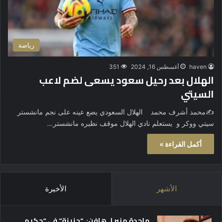
رياضة
haven
أغسطس 16, 2024
351
الهلال بعد رحيل سعود يسعى لضم لاعب
السيتي
✍️محمد أشرف محمد الهلال السعودي يضع عينه على نجم مانشستر
سيتي ووكر و يستعلم نادي الهلال موقف نظيره مانشستر…
أكمل القراءة »
الأشهر
الأخيرة
ماجدة منير لـ هافن: “حزينة” في “حكيم