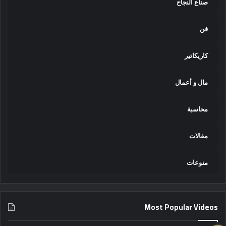
صناع النجاح
فن
كاريكاتير
مال و أعمال
محاسبة
مقالات
منوعات
Most Popular Videos