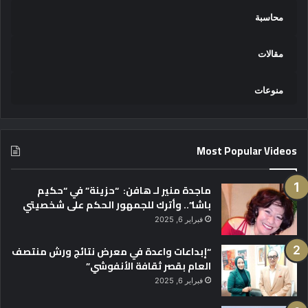
محاسبة
مقالات
منوعات
Most Popular Videos
ماجدة منير لـ هافن: “حزينة” في “حكيم
باشا”.. وأترك للجمهور الحكم على شخصيتي
فبراير 6, 2025
“إبداعات واعدة في معرض نتائج ورش منتصف
العام بقصر ثقافة الأنفوشي”
فبراير 6, 2025