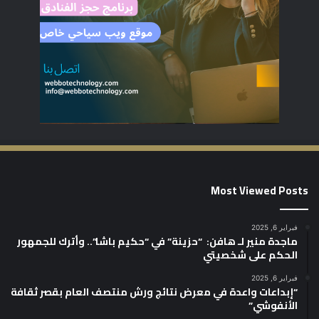
Most Viewed Posts
فبراير 6, 2025
ماجدة منير لـ هافن: “حزينة” في “حكيم باشا”.. وأترك للجمهور
الحكم على شخصيتي
فبراير 6, 2025
“إبداعات واعدة في معرض نتائج ورش منتصف العام بقصر ثقافة
الأنفوشي”