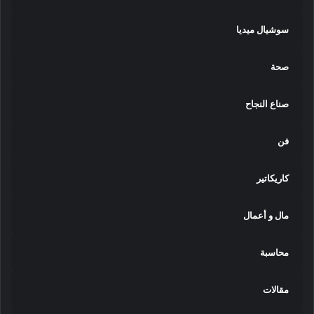
سوشيال ميديا
صحة
صناع النجاح
فن
كاريكاتير
مال و أعمال
محاسبة
مقالات