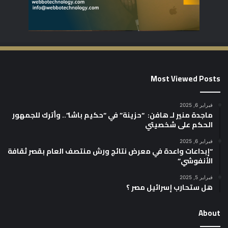
Most Viewed Posts
فبراير 6, 2025
ماجدة منير لـ هافن: “حزينة” في “حكيم باشا”.. وأترك للجمهور
الحكم على شخصيتي
فبراير 6, 2025
“إبداعات واعدة في معرض نتائج ورش منتصف العام بقصر ثقافة
الأنفوشي”
فبراير 5, 2025
هل ستحارب إسرائيل مصر ؟
About