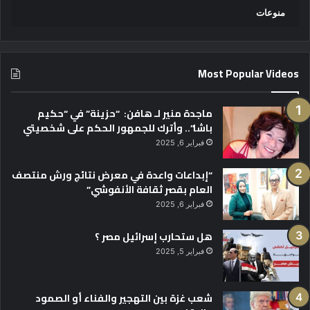
منوعات
Most Popular Videos
ماجدة منير لـ هافن: “حزينة” في “حكيم
باشا”.. وأترك للجمهور الحكم على شخصيتي
فبراير 6, 2025
“إبداعات واعدة في معرض نتائج ورش منتصف
العام بقصر ثقافة الأنفوشي”
فبراير 6, 2025
هل ستحارب إسرائيل مصر ؟
فبراير 5, 2025
شعب غزة بين التهجير والفناء أو الصمود