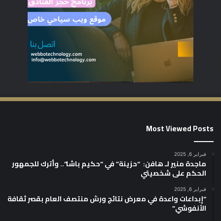
Most Viewed Posts
فبراير 6, 2025
ماجدة منير لـ هافن: “حزينة” في “حكيم باشا”.. وأترك للجمهور
الحكم على شخصيتي
فبراير 6, 2025
“إبداعات واعدة في معرض نتائج ورش منتصف العام بقصر ثقافة
الأنفوشي”