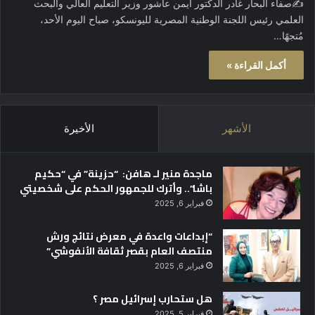
✍️صفاء البحار غادر الدكتور أيمن عاشور وزير التعليم العالي والبحث
العلمي رئيس اللجنة الوطنية المصرية لليونسكو، صباح اليوم الأحد،
مُتجهًا…
أكمل القراءة »
الأشهر
الأخيرة
ماجدة منير لـ هافن: “حزينة” في “حكيم
باشا”.. وأترك للجمهور الحكم على شخصيتي
فبراير 6, 2025
“إبداعات واعدة في معرض نتائج ورش
منتصف العام بقصر ثقافة الأنفوشي”
فبراير 6, 2025
هل ستحارب إسرائيل مصر ؟
فبراير 5, 2025