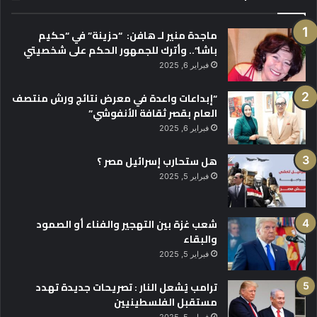
ماجدة منير لـ هافن: “حزينة” في “حكيم
باشا”.. وأترك للجمهور الحكم على شخصيتي
فبراير 6, 2025
“إبداعات واعدة في معرض نتائج ورش منتصف
العام بقصر ثقافة الأنفوشي”
فبراير 6, 2025
هل ستحارب إسرائيل مصر ؟
فبراير 5, 2025
شعب غزة بين التهجير والفناء أو الصمود
والبقاء
فبراير 5, 2025
ترامب يُشعل النار : تصريحات جديدة تهدد
مستقبل الفلسطينيين