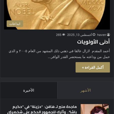
ابداعات
haven
أغسطس 13, 2025
265
أدنى الأولويات
أحمد المقدم لازال عالقا في ذهني ذلك المشهد من العام ٢٠٠٥ و الذي
حمل من وداعته ما يستحضر القدر الوافر…
أكمل القراءة »
الأشهر
الأخيرة
ماجدة منير لـ هافن: “حزينة” في “حكيم
باشا”.. وأترك للجمهور الحكم على شخصيتي