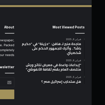
About
Most Viewed Posts
فبراير 6, 2025
ewspaper,
ماجدة منير لـ هافن: “حزينة” في “حكيم
e. Packed
باشا”.. وأترك للجمهور الحكم على
completely
شخصيتي
our needs.
فبراير 6, 2025
“إبداعات واعدة في معرض نتائج ورش
wsletter
منتصف العام بقصر ثقافة الأنفوشي”
فبراير 5, 2025
أدخل
هل ستحارب إسرائيل مصر ؟
بريدك
الإلكتروني