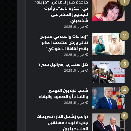
ماجدة منير لـ هافن: “حزينة”
في “حكيم باشا”.. وأترك
للجمهور الحكم على
شخصيتي
فبراير 6, 2025
“إبداعات واعدة في معرض
نتائج ورش منتصف العام
بقصر ثقافة الأنفوشي”
فبراير 6, 2025
هل ستحارب إسرائيل مصر ؟
فبراير 5, 2025
شعب غزة بين التهجير
والفناء أو الصمود والبقاء
فبراير 5, 2025
ترامب يُشعل النار : تصريحات
جديدة تهدد مستقبل
الفلسطينيين