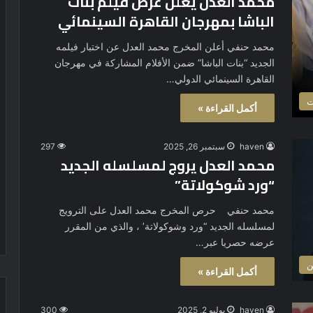
محمد العدل يعلن عرض فيلم بنات
الباشا بمهرجان القاهرة السينمائي
محمد حنفي أعلن المخرج محمد العدل عن اختبار فيلمه
الجديد “بنات الباشا” ضمن الأفلام المشاركة في مهرجان
القاهرة السينمائي الدولي…
ت
أكمل القراءة »
haven
سبتمبر 26, 2025
297
محمد العدل يروج لمسلسله الجديد
“ورد شوكولاتة”
محمد حنفي حرص المخرج محمد العدل على الترويج
لمسلسله الجديد “ورد وشوكولاتة’ ، والذي من المقرر
عرضه حصريا عبر…
ن
أكمل القراءة »
haven
يوليو 2, 2025
300