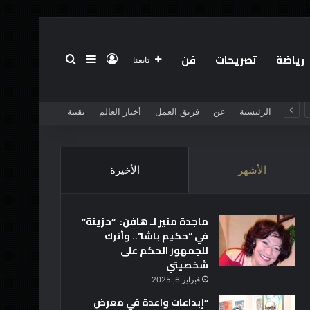
رياضة
تصريحات
فن
تسجيل الدخول
بحث عن
إضافة عمود جانبي
تابعنا
الرئيسية
عن
فريق العمل
أخبار العالم
تقنية
الأشهر
الأخيرة
ماجدة منير لـ هافن: “حزينة”
في “حكيم باشا”.. وأترك
للجمهور الحكم على
شخصيتي
فبراير 6, 2025
“إبداعات واعدة في معرض