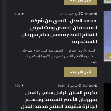
أكمل القراءة »
haven
أبريل 30, 2024
423
محمد العدل : اتمنى من شركة
المتحدة ان تخصص وقت لعرض
الافلام القصيرة ضمن ختام مهرجان
الاسكندرية
كتبت :-أروى حمام انطلق منذ قليل ختام مهرجان
اسكندرية للافلام القصيرة في دار الأوبرا إسكندرية ،
ن
حيث …
أكمل القراءة »
Manara
فبراير 15, 2024
400
تكريم الفنان الراحل سامي العدل
بمهرجان الأقصر للسينما ويتسلم
الجائزة شقيقه المنتج محمد العدل