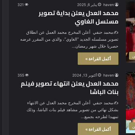
haven
يناير 6, 2025
321
محمد العدل يعلن بداية تصوير
مسلسل الغاوي
✍️محمد حنفي أعلن المخرج محمد العمل عن انطلاق
تصوير مسلسله الجديد “الغاوي”، والذي من المقرر عرضه
حصريا خلال شهر رمضان…
ن
أكمل القراءة »
haven
أكتوبر 13, 2024
355
محمد العدل يعلن انتهاء تصوير فيلم
بنات الباشا
✍️محمد حنفي أعلن المخرج محمد العدل عن الانتهاء
بشكل نهائي من تصوير مشاهد فيلم بنات الباشا، وذلك
تمهيدا لطرحه بجميع…
ن
أكمل القراءة »