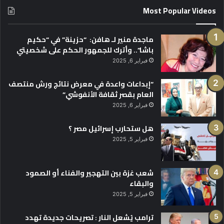
Most Popular Videos
ماجدة منير لـ هافن: “حزينة” في “حكيم
باشا”.. وأترك للجمهور الحكم على شخصيتي
فبراير 6, 2025
“إبداعات واعدة في معرض نتائج ورش منتصف
العام بقصر ثقافة الأنفوشي”
فبراير 6, 2025
هل ستحارب إسرائيل مصر ؟
فبراير 5, 2025
شعب غزة بين التهجير والفناء أو الصمود
والبقاء
فبراير 5, 2025
ترامب يُشعل النار : تصريحات جديدة تهدد