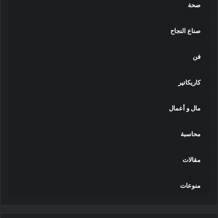
صحة
صناع النجاح
فن
كاريكاتير
مال و أعمال
محاسبة
مقالات
منوعات