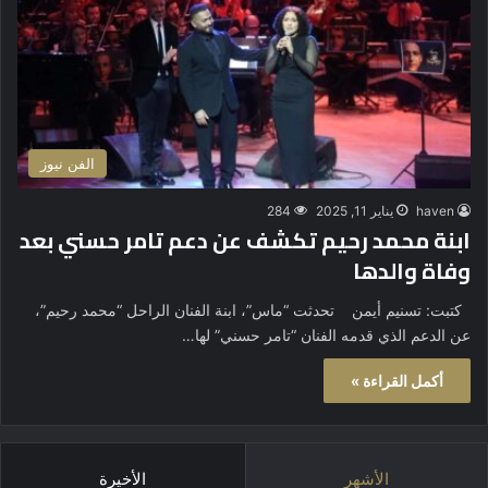
الفن نيوز
haven
يناير 11, 2025
284
ابنة محمد رحيم تكشف عن دعم تامر حسني بعد
وفاة والدها
كتبت: تسنيم أيمن تحدثت “ماس”، ابنة الفنان الراحل “محمد رحيم”،
عن الدعم الذي قدمه الفنان “تامر حسني” لها…
أكمل القراءة »
الأشهر
الأخيرة