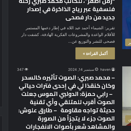
“رمل أصفر”، للكاتب محمد صبري رحلة
فلسفية عبر رياح الذاكرة في إصدار
جديد من دار فصحى
تقرير: الشيماء أحمد عبد اللاه في إطار دعمها المستمر
للأقلام الواعدة والمشروعات الفكرية الهادفة، كشفت دار
فصحى للنشر والتوزيع عن…
ر
أكمل القراءة »
haven
سبتمبر 14, 2024
347
– محمد صبري: الصوت تأثيره كالسحر
وكان كنقذا لي في إحدى فترات حياتي
– رابي حمزة: الدولبي اتموس جعلت
الصوت أقرب للمتلقي وأي تقنية
حديثة تواجه مقاومة – طارق علوش:
الصوت جزء لا يتجزأ من الصورة
ن
والمشاهد شعر بأصوات الانفجارات