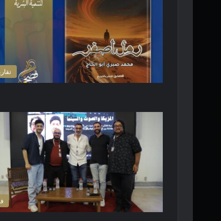
تقاري
ف