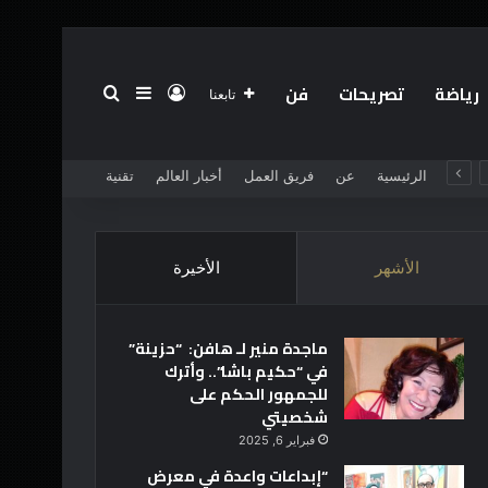
رياضة
تصريحات
فن
تسجيل الدخول
بحث عن
إضافة عمود جانبي
تابعنا
الرئيسية
عن
فريق العمل
أخبار العالم
تقنية
الأشهر
الأخيرة
ماجدة منير لـ هافن: “حزينة”
في “حكيم باشا”.. وأترك
للجمهور الحكم على
شخصيتي
فبراير 6, 2025
“إبداعات واعدة في معرض