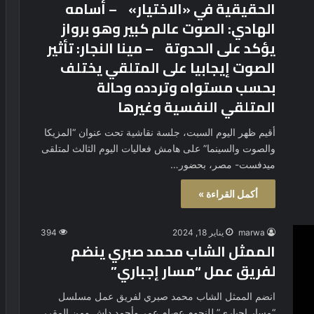
الحقيقية في «الاختيار» – أسامه
الهادي: الصوت عالم كبير وهو برواز
يؤكد على الحدوتة – مينا النجار: تأثير
الصوت إيجابيا على المتلقي يختلف
بحسب مستواه وتردده وحالة
المتلقي النفسية وغيرها
أقيم ظهر اليوم السبت، جلسة نقاشية تحت عنوان “المزيكا
والصوت والسينما” على هامش فعاليات اليوم الثالث لمتلقى
ميدفست- مصر، بحضور…
أكمل القراءة »
marwa
يناير 18, 2024
394
الممثل الشاب محمد صبري ينضم
لفريق عمل “مسار إجباري”
انضم الممثل الشاب محمد صبري لفريق عمل مسلسل
“مسار إجباري” للنجوم عصام عمر وأحمد داش ومن المقرر