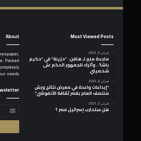
About
Most Viewed Posts
فبراير 6, 2025
ewspaper,
ماجدة منير لـ هافن: “حزينة” في “حكيم
e. Packed
باشا”.. وأترك للجمهور الحكم على
completely
شخصيتي
our needs.
فبراير 6, 2025
“إبداعات واعدة في معرض نتائج ورش
wsletter
منتصف العام بقصر ثقافة الأنفوشي”
فبراير 5, 2025
أدخل
هل ستحارب إسرائيل مصر ؟
بريدك
الإلكتروني