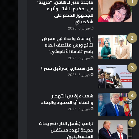
ماجدة منير لـ هافن: “حزينة”
في “حكيم باشا”.. وأترك
للجمهور الحكم على
شخصيتي
فبراير 6, 2025
“إبداعات واعدة في معرض
نتائج ورش منتصف العام
بقصر ثقافة الأنفوشي”
فبراير 6, 2025
هل ستحارب إسرائيل مصر ؟
فبراير 5, 2025
شعب غزة بين التهجير
والفناء أو الصمود والبقاء
فبراير 5, 2025
ترامب يُشعل النار : تصريحات
جديدة تهدد مستقبل
الفلسطينيين