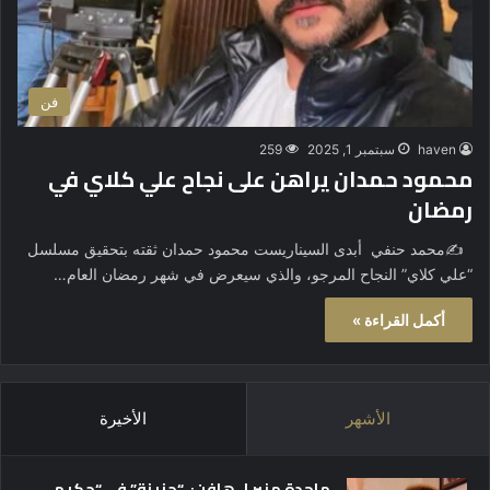
فن
haven
سبتمبر 1, 2025
259
محمود حمدان يراهن على نجاح علي كلاي في
رمضان
✍️محمد حنفي أبدى السيناريست محمود حمدان ثقته بتحقيق مسلسل
“علي كلاي” النجاح المرجو، والذي سيعرض في شهر رمضان العام…
أكمل القراءة »
الأشهر
الأخيرة
ماجدة منير لـ هافن: “حزينة” في “حكيم