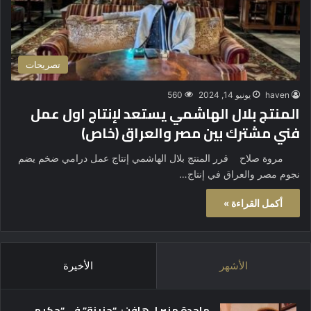
تصريحات
haven
يونيو 14, 2024
560
المنتج بلال الهاشمي يستعد لإنتاج اول عمل
فني مشترك بين مصر والعراق (خاص)
مروة صلاح قرر المنتج بلال الهاشمي إنتاج عمل درامي ضخم يضم
نجوم مصر والعراق في إنتاج…
أكمل القراءة »
الأشهر
الأخيرة
ماجدة منير لـ هافن: “حزينة” في “حكيم