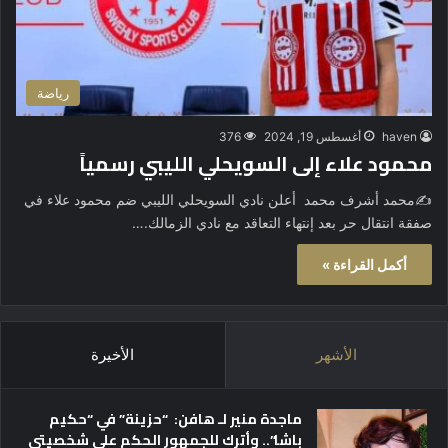
رياضة
haven
أغسطس 19, 2024
376
محمود علاء إلى السويحلي الليبي رسمياً
✍️محمد أشرف محمد أعلن نادي السويحلي الليبي ضم محمود علاء في
صفقة انتقال حر بعد إنتهاء التعاقد مع نادي الزمالك.…
أكمل القراءة »
الأشهر
الأخيرة
ماجدة منير لـ هافن: “حزينة” في “حكيم
باشا”.. وأترك للجمهور الحكم على شخصيتي