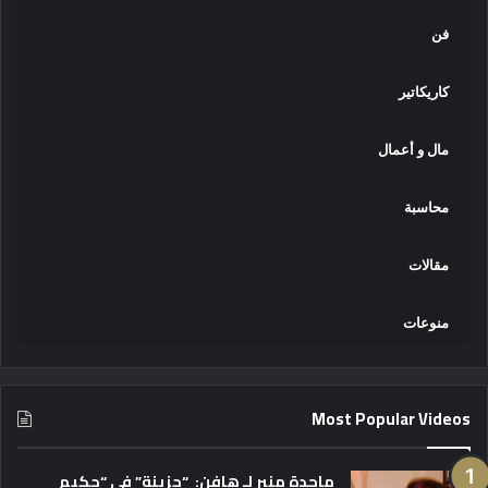
فن
كاريكاتير
مال و أعمال
محاسبة
مقالات
منوعات
Most Popular Videos
ماجدة منير لـ هافن: “حزينة” في “حكيم