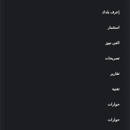
إعرف بلدك
استثمار
الفن نيوز
تصريحات
تقارير
تقنية
حوارات
حوارات