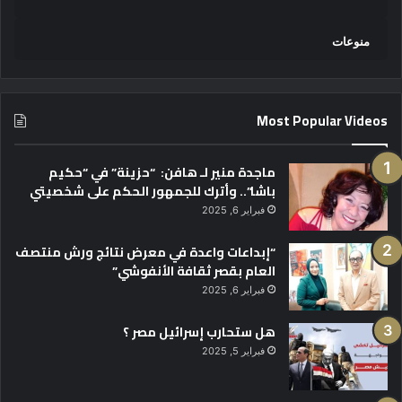
منوعات
Most Popular Videos
ماجدة منير لـ هافن: “حزينة” في “حكيم
باشا”.. وأترك للجمهور الحكم على شخصيتي
فبراير 6, 2025
“إبداعات واعدة في معرض نتائج ورش منتصف
العام بقصر ثقافة الأنفوشي”
فبراير 6, 2025
هل ستحارب إسرائيل مصر ؟
فبراير 5, 2025