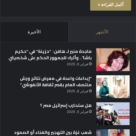
أكمل القراءة »
الأشهر
الأخيرة
ماجدة منير لـ هافن: “حزينة” في “حكيم
باشا”.. وأترك للجمهور الحكم على شخصيتي
فبراير 6, 2025
“إبداعات واعدة في معرض نتائج ورش
منتصف العام بقصر ثقافة الأنفوشي”
فبراير 6, 2025
هل ستحارب إسرائيل مصر ؟
فبراير 5, 2025
شعب غزة بين التهجير والفناء أو الصمود