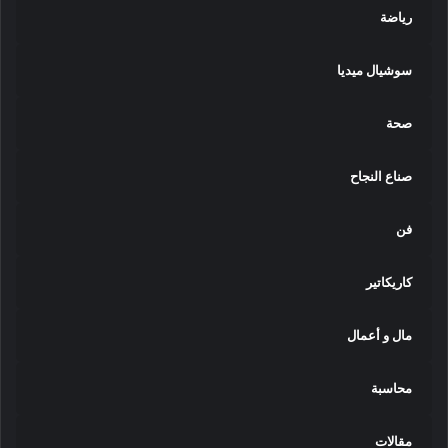
رياضة
سوشيال ميديا
صحة
صناع النجاح
فن
كاريكاتير
مال و أعمال
محاسبة
مقالات