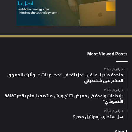
Most Viewed Posts
فبراير 6, 2025
ماجدة منير لـ هافن: “حزينة” في “حكيم باشا”.. وأترك للجمهور
الحكم على شخصيتي
فبراير 6, 2025
“إبداعات واعدة في معرض نتائج ورش منتصف العام بقصر ثقافة
الأنفوشي”
فبراير 5, 2025
هل ستحارب إسرائيل مصر ؟
About