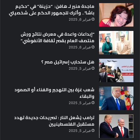
ماجدة منير لـ هافن: “حزينة” في “حكيم
باشا”.. وأترك للجمهور الحكم على شخصيتي
فبراير 6, 2025
“إبداعات واعدة في معرض نتائج ورش
منتصف العام بقصر ثقافة الأنفوشي”
فبراير 6, 2025
هل ستحارب إسرائيل مصر ؟
فبراير 5, 2025
شعب غزة بين التهجير والفناء أو الصمود
والبقاء
فبراير 5, 2025
ترامب يُشعل النار : تصريحات جديدة تهدد
مستقبل الفلسطينيين
فبراير 5, 2025