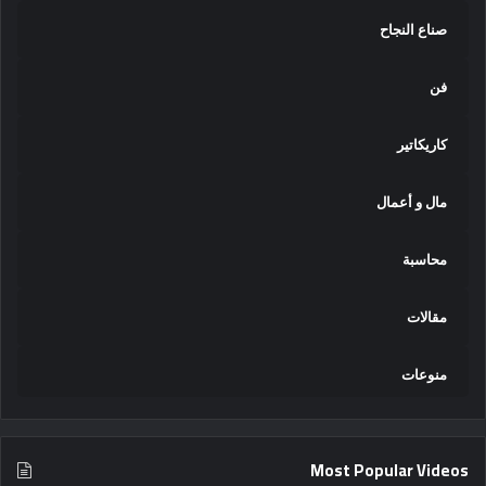
صناع النجاح
فن
كاريكاتير
مال و أعمال
محاسبة
مقالات
منوعات
Most Popular Videos