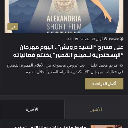
فن
haven
أبريل 30, 2024
410
على مسرح “السيد درويش”.. اليوم مهرجان
“الإسكندرية للفيلم القصير” يختتم فعالياته
✍️ مريم محمد خليل بعد عروض مجموعة من الأفلام المميزة القصيرة
في فعاليات مهرجان “الإسكندرية للفيلم القصير” خلال الفترة…
أكمل القراءة »
الأشهر
الأخيرة
ماجدة منير لـ هافن: “حزينة” في “حكيم