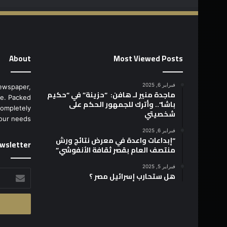
About
Most Viewed Posts
فبراير 6, 2025
ewspaper,
ماجدة منير لـ هافن: “حزينة” في “حكيم
e. Packed
باشا”.. وأترك للجمهور الحكم على
completely
شخصيتي
our needs.
فبراير 6, 2025
“إبداعات واعدة في معرض نتائج ورش
wsletter
منتصف العام بقصر ثقافة الأنفوشي”
فبراير 5, 2025
أدخل
هل ستحارب إسرائيل مصر ؟
بريدك
الإلكتروني