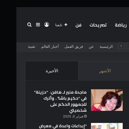
رياضة
تصريحات
فن
تسجيل الدخول
بحث عن
إضافة عمود جانبي
تابعنا
الرئيسية
عن
فريق العمل
أخبار العالم
تقنية
الأشهر
الأخيرة
ماجدة منير لـ هافن: “حزينة”
في “حكيم باشا”.. وأترك
للجمهور الحكم على
شخصيتي
فبراير 6, 2025
“إبداعات واعدة في معرض