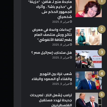
ماجدة منير لـ هافن: “حزينة”
في “حكيم باشا”.. وأترك
للجمهور الحكم على
شخصيتي
فبراير 6, 2025
“إبداعات واعدة في معرض
نتائج ورش منتصف العام
بقصر ثقافة الأنفوشي”
فبراير 6, 2025
هل ستحارب إسرائيل مصر ؟
فبراير 5, 2025
شعب غزة بين التهجير
والفناء أو الصمود والبقاء
فبراير 5, 2025
ترامب يُشعل النار : تصريحات
جديدة تهدد مستقبل
الفلسطينيين