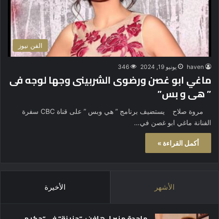
الفن نيوز
haven
يونيو 19, 2024
346
ماغي ابو غصن ورضوى الشربينى وجها لوجه فى
” هى و بس”
مروة صلاح يستضيف برنامج ” هي وبس ” على قناة CBC سفرة
الفنانة ماغي ابو غصن في…
أكمل القراءة »
الأشهر
الأخيرة
ماجدة منير لـ هافن: “حزينة” في “حكيم